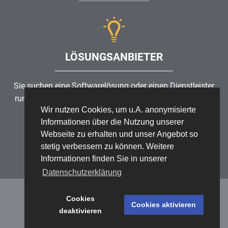
LÖSUNGSANBIETER
Sie suchen eine Softwarelösung oder einen Dienstleister
rund um die Themen
Risikomanagement
,
GRC
, IKS oder
Wir nutzen Cookies, um u.A. anonymisierte
ISMS?
Informationen über die Nutzung unserer
Webseite zu erhalten und unser Angebot so
Partner finden
stetig verbessern zu können. Weitere
Informationen finden Sie in unserer
Datenschutzerklärung
Cookies
Cookies aktivieren
deaktivieren
Datenschutz
/
Impressum
/
Sitemap