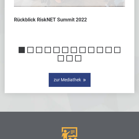
Rückblick RiskNET Summit 2022
Interv
er
zur Mediathek