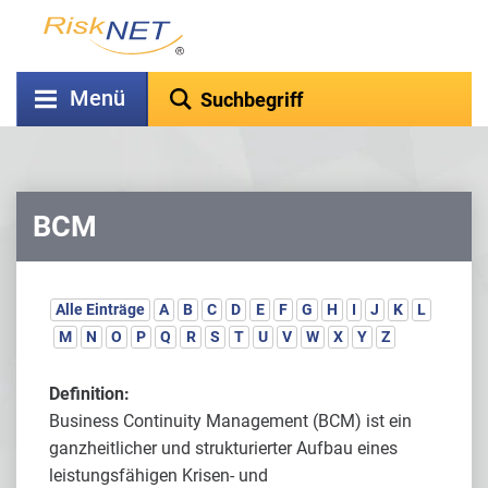
Menü
BCM
Alle Einträge
A
B
C
D
E
F
G
H
I
J
K
L
M
N
O
P
Q
R
S
T
U
V
W
X
Y
Z
Definition:
Business Continuity Management (BCM) ist ein
ganzheitlicher und strukturierter Aufbau eines
leistungsfähigen Krisen- und