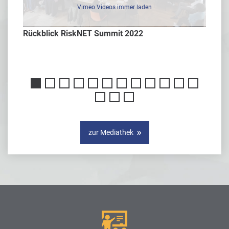
Vimeo Videos immer laden
Rückblick RiskNET Summit 2022
Interv
er
zur Mediathek