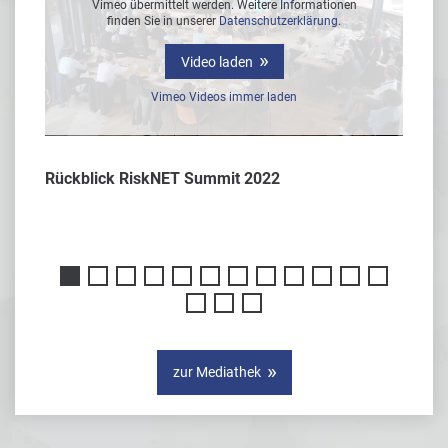
Vimeo übermittelt werden. Weitere Informationen
finden Sie in unserer
Datenschutzerklärung
.
Video laden
Vimeo Videos immer laden
Rückblick RiskNET Summit 2022
Interv
er
zur Mediathek