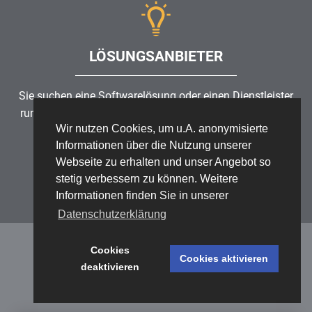
LÖSUNGSANBIETER
Sie suchen eine Softwarelösung oder einen Dienstleister
rund um die Themen Risikomanagement, GRC, IKS oder
Wir nutzen Cookies, um u.A. anonymisierte
ISMS?
Informationen über die Nutzung unserer
Webseite zu erhalten und unser Angebot so
Partner finden
stetig verbessern zu können. Weitere
Informationen finden Sie in unserer
Datenschutzerklärung
Cookies
Cookies aktivieren
deaktivieren
Datenschutz
/
Impressum
/
Sitemap
© 1999 - 2026 RiskNET GmbH - The Risk Management Network