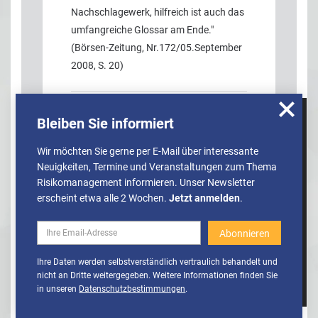
Nachschlagewerk, hilfreich ist auch das
umfangreiche Glossar am Ende."
(Börsen-Zeitung, Nr.172/05.September
2008, S. 20)
Bleiben Sie informiert
Wir nutzen Cookies, um u.A. anonymisierte
Informationen über die Nutzung unserer
Wir möchten Sie gerne per E-Mail über interessante
Webseite zu erhalten und unser Angebot so
Neuigkeiten, Termine und Veranstaltungen zum Thema
stetig verbessern zu können. Weitere
Risikomanagement informieren. Unser Newsletter
Informationen finden Sie in unserer
erscheint etwa alle 2 Wochen.
Jetzt anmelden
.
Datenschutzerklärung
Themengebiete
Cookies
Cookies aktivieren
Ihre Daten werden selbstverständlich vertraulich behandelt und
RISIKOFINANZIERUNG UND -TRANSFER
RATING
deaktivieren
nicht an Dritte weitergegeben. Weitere Informationen finden Sie
in unseren
Datenschutzbestimmungen
.
WIRTSCHAFT
RISK MANAGEMENT
RISIKOPOLITIK