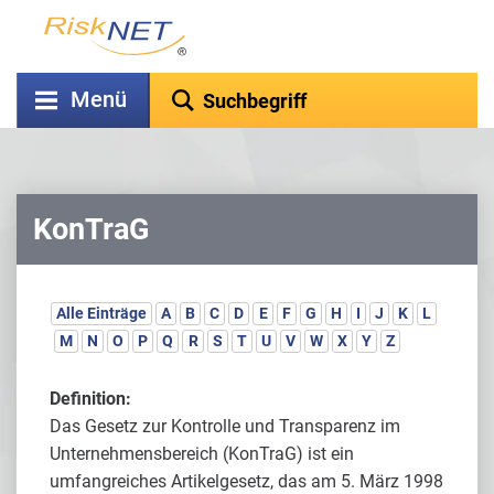
Menü
KonTraG
Alle Einträge
A
B
C
D
E
F
G
H
I
J
K
L
M
N
O
P
Q
R
S
T
U
V
W
X
Y
Z
Definition:
Das Gesetz zur Kontrolle und Transparenz im
Unternehmensbereich (KonTraG) ist ein
umfangreiches Artikelgesetz, das am 5. März 1998