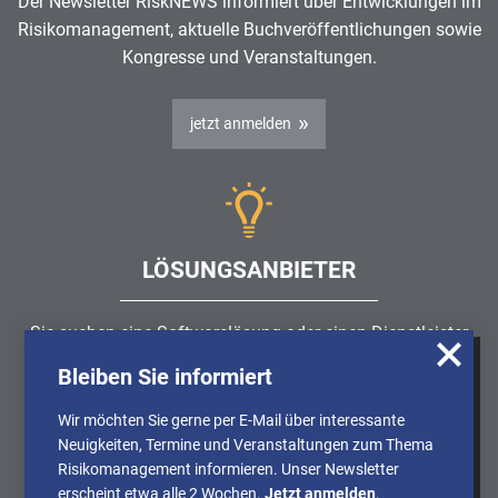
Der Newsletter RiskNEWS informiert über Entwicklungen im
Risikomanagement
, aktuelle Buchveröffentlichungen sowie
Kongresse und Veranstaltungen.
jetzt anmelden
LÖSUNGSANBIETER
Sie suchen eine Softwarelösung oder einen Dienstleister
rund um die Themen
Risikomanagement
,
GRC
, IKS oder
Bleiben Sie informiert
Wir nutzen Cookies, um u.A. anonymisierte
ISMS?
Informationen über die Nutzung unserer
Wir möchten Sie gerne per E-Mail über interessante
Webseite zu erhalten und unser Angebot so
Neuigkeiten, Termine und Veranstaltungen zum Thema
Partner finden
stetig verbessern zu können. Weitere
Risikomanagement informieren. Unser Newsletter
Informationen finden Sie in unserer
erscheint etwa alle 2 Wochen.
Jetzt anmelden
.