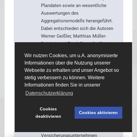
Plandaten sowie an wesentliche
Auswertungen des
Aggregationsmodells herangeführt.
Dabei entschieden sich die Autoren
Werner Geißler, Matthias Müller-
Reichart und Frank Romeike für eine
Modellierung in Anlehnung an die
Wir nutzen Cookies, um u.A. anonymisierte
Solvency II Methodik.
Informationen über die Nutzung unserer
Natürlich kommt ein
Webseite zu erhalten und unser Angebot so
praxisorientierter Aufsatz zum Thema
stetig verbessern zu können. Weitere
Risikoaggregation nicht ohne
Informationen finden Sie in unserer
Vereinfachungen aus, doch werden
Datenschutzerklärung
auch zahlreiche Felder zur
Erweiterung der Modellannahmen
Cookies
aufgezeigt. Wiederum ein sehr
Cookies aktivieren
deaktivieren
praxisorientierter Beitrag, der den
Leser zum Nachmachen im eigenen
Versicherungsunternehmen