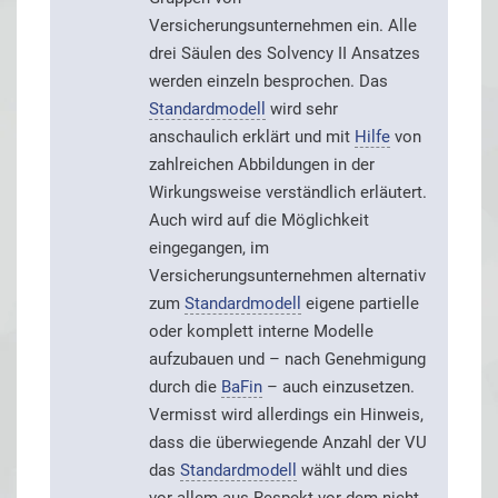
Versicherungsunternehmen ein. Alle
drei Säulen des Solvency II Ansatzes
werden einzeln besprochen. Das
Standardmodell
wird sehr
anschaulich erklärt und mit
Hilfe
von
zahlreichen Abbildungen in der
Wirkungsweise verständlich erläutert.
Auch wird auf die Möglichkeit
eingegangen, im
Versicherungsunternehmen alternativ
zum
Standardmodell
eigene partielle
oder komplett interne Modelle
aufzubauen und – nach Genehmigung
durch die
BaFin
– auch einzusetzen.
Vermisst wird allerdings ein Hinweis,
dass die überwiegende Anzahl der VU
das
Standardmodell
wählt und dies
vor allem aus Respekt vor dem nicht