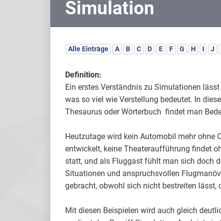
Simulation
Alle Einträge
A
B
C
D
E
F
G
H
I
J
Definition:
Ein erstes Verständnis zu Simulationen läss
was so viel wie Verstellung bedeutet. In dies
Thesaurus oder Wörterbuch findet man Bedeu
Heutzutage wird kein Automobil mehr ohne C
entwickelt, keine Theateraufführung findet o
statt, und als Fluggast fühlt man sich doch 
Situationen und anspruchsvollen Flugmanövern
gebracht, obwohl sich nicht bestreiten lässt,
Mit diesen Beispielen wird auch gleich deutl