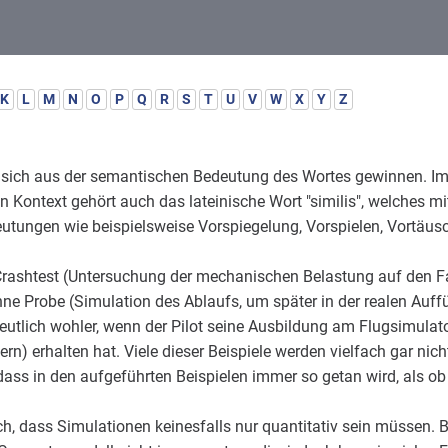
K
L
M
N
O
P
Q
R
S
T
U
V
W
X
Y
Z
t sich aus der semantischen Bedeutung des Wortes gewinnen. Im
en Kontext gehört auch das lateinische Wort "similis", welches mi
tungen wie beispielsweise Vorspiegelung, Vorspielen, Vortäus
rashtest (Untersuchung der mechanischen Belastung auf den Fah
hne Probe (Simulation des Ablaufs, um später in der realen Auff
deutlich wohler, wenn der Pilot seine Ausbildung am Flugsimulato
) erhalten hat. Viele dieser Beispiele werden vielfach gar nic
 dass in den aufgeführten Beispielen immer so getan wird, als ob
ich, dass Simulationen keinesfalls nur quantitativ sein müssen. 