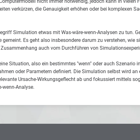
n Computermodell nicht immer notwendig, jedoch kann in vielen F
ten verkürzen, die Genauigkeit erhöhen oder bei komplexen Sac
 Begriff Simulation etwas mit Was-wäre-wenn-Analysen zu tun. 
 gemeint. Es geht also insbesondere darum zu verstehen, wie si
sem Zusammenhang auch vom Durchführen von Simulationsexper
eine Situation, also ein bestimmtes "wenn" oder auch Szenario i
hmen oder Parametern definiert. Die Simulation selbst wird an 
relevante Ursache-Wirkungsgeflecht ab und fokussiert mittels so
e-wenn-Analyse.