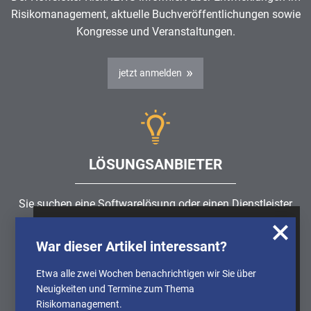
Risikomanagement
, aktuelle Buchveröffentlichungen sowie
Kongresse und Veranstaltungen.
jetzt anmelden
LÖSUNGSANBIETER
Sie suchen eine Softwarelösung oder einen Dienstleister
rund um die Themen
Risikomanagement
,
GRC
, IKS oder
Wir nutzen Cookies, um u.A. anonymisierte
ISMS?
War dieser Artikel interessant?
Informationen über die Nutzung unserer
Webseite zu erhalten und unser Angebot so
Etwa alle zwei Wochen benachrichtigen wir Sie über
Partner finden
stetig verbessern zu können. Weitere
Neuigkeiten und Termine zum Thema
Informationen finden Sie in unserer
Risikomanagement.