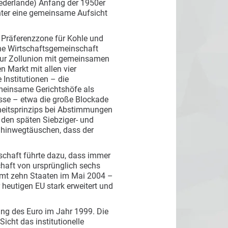
Niederlande) Anfang der 1950er
nter eine gemeinsame Aufsicht
 Präferenzzone für Kohle und
che Wirtschaftsgemeinschaft
 zur Zollunion mit gemeinsamen
 Markt mit allen vier
Institutionen – die
emeinsame Gerichtshöfe als
nisse – etwa die große Blockade
rheitsprinzips bei Abstimmungen
n den späten Siebziger- und
 hinwegtäuschen, dass der
schaft führte dazu, dass immer
haft von ursprünglich sechs
amt zehn Staaten im Mai 2004 –
 heutigen EU stark erweitert und
ng des Euro im Jahr 1999. Die
cht das institutionelle