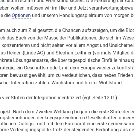
 Wachstum schafft und Wohlstand sichert. Die Forderung der Au
ben wollen, müssen wir im Hier und Jetzt verantwortungsbewus
ie die
Optionen
und unseren Handlungsspielraum von morgen b
lem auch zum Ziel gesetzt, die Chancen aufzuzeigen, um die Blo
ich das Buch von der Masse der Publikationen, die sich im Wesen
onzentrieren und nicht selten vor allem Angst und Unsicherhe
aus Heinen (Linde AG) und Stephan Leithner (vormals Mitglied 
onkrete Lösungsansätze, die über tagespolitische Einfälle hinau
trategie, ein Geschäftsmodell, mit dem Europa wieder zukunftsf
ren bewusst gewählt, um zu verdeutlichen, dass neben Frieden u
cher Integration zählen: Wachstum und breiter Wohlstand.
er Stufen der Integration identifiziert (vgl. Seite 12 ff.):
jekt. Nach dem Zweiten Weltkrieg begann die erste Stufe der eu
ungsbemühungen der kriegsgezeichneten Gesellschaften unseres
atlichen Dialogs - und mit dem Europarat eine erste gemeinsame 
nsame Verteidigungspolitik trotz der steigenden Bedrohung aus 