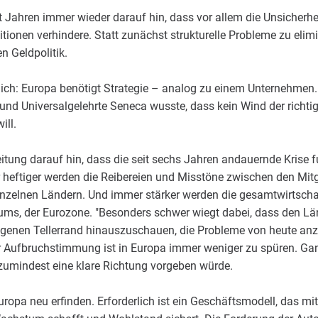
 Jahren immer wieder darauf hin, dass vor allem die Unsicherhe
ionen verhindere. Statt zunächst strukturelle Probleme zu elimi
n Geldpolitik.
lich: Europa benötigt Strategie – analog zu einem Unternehmen. Z
 und Universalgelehrte Seneca wusste, dass kein Wind der richti
ill.
eitung darauf hin, dass die seit sechs Jahren andauernde Krise fu
r heftiger werden die Reibereien und Misstöne zwischen den Mit
 einzelnen Ländern. Und immer stärker werden die gesamtwirtscha
, der Eurozone. "Besonders schwer wiegt dabei, dass den Länd
 eigenen Tellerrand hinauszuschauen, die Probleme von heute 
ner Aufbruchstimmung ist in Europa immer weniger zu spüren. Ga
 zumindest eine klare Richtung vorgeben würde.
opa neu erfinden. Erforderlich ist ein Geschäftsmodell, das m