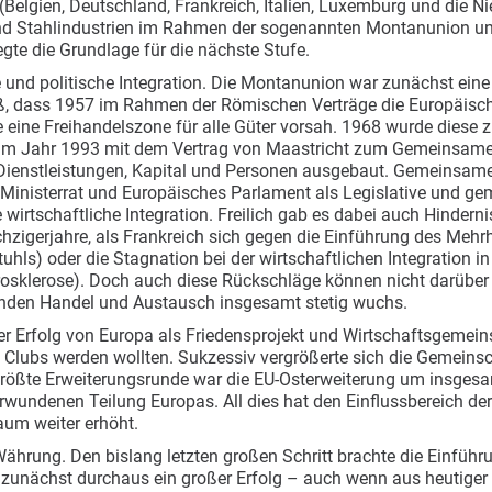
(Belgien, Deutschland, Frankreich, Italien, Luxemburg und die 
 und Stahlindustrien im Rahmen der sogenannten Montanunion u
egte die Grundlage für die nächste Stufe.
 und politische Integration. Die Montanunion war zunächst eine
roß, dass 1957 im Rahmen der Römischen Verträge die Europäis
 eine Freihandelszone für alle Güter vorsah. 1968 wurde diese
 im Jahr 1993 mit dem Vertrag von Maastricht zum Gemeinsamen
 Dienstleistungen, Kapital und Personen ausgebaut. Gemeinsame 
Ministerrat und Europäisches Parlament als Legislative und g
e wirtschaftliche Integration. Freilich gab es dabei auch Hinder
echzigerjahre, als Frankreich sich gegen die Einführung des Meh
Stuhls) oder die Stagnation bei der wirtschaftlichen Integration i
rosklerose). Doch auch diese Rückschläge können nicht darüber
den Handel und Austausch insgesamt stetig wuchs.
er Erfolg von Europa als Friedensprojekt und Wirtschaftsgemein
 Clubs werden wollten. Sukzessiv vergrößerte sich die Gemeinsc
 größte Erweiterungsrunde war die EU-Osterweiterung um insges
rwundenen Teilung Europas. All dies hat den Einflussbereich der
raum weiter erhöht.
rung. Den bislang letzten großen Schritt brachte die Einführu
ächst durchaus ein großer Erfolg – auch wenn aus heutiger Si