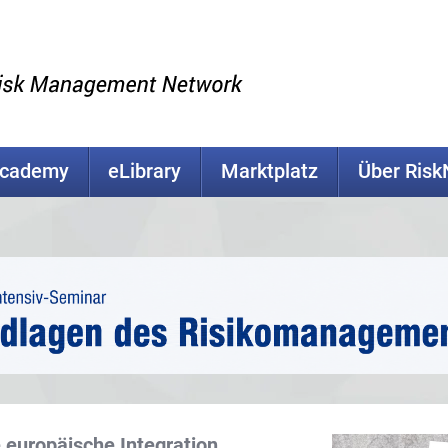
Academy
eLibrary
Marktplatz
Über Ris
e europäische Integration