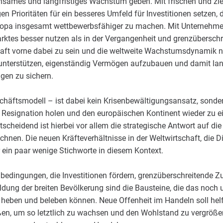
nsames und langfristiges Wachstum geben. Mit frischen und zie
tigen Prioritäten für ein besseres Umfeld für Investitionen setzen
uropa insgesamt wettbewerbsfähiger zu machen. Mit Unternehmen
es besser nutzen als in der Vergangenheit und grenzüberschre
aft vorne dabei zu sein und die weltweite Wachstumsdynamik n
ei unterstützen, eigenständig Vermögen aufzubauen und damit lan
gen zu sichern.
chäftsmodell – ist dabei kein Krisenbewältigungsansatz, sondern
Resignation holen und den europäischen Kontinent wieder zu e
cheidend ist hierbei vor allem die strategische Antwort auf die
hnen. Die neuen Kräfteverhältnisse in der Weltwirtschaft, die Di
ein paar wenige Stichworte in diesem Kontext.
edingungen, die Investitionen fördern, grenzüberschreitende 
ng der breiten Bevölkerung sind die Bausteine, die das noch 
heben und beleben können. Neue Offenheit im Handeln soll hel
ßen, um so letztlich zu wachsen und den Wohlstand zu vergrößer