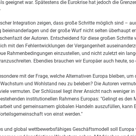
s geeignet war. Spätestens die Eurokrise hat jedoch die Grenze
.
scher Integration zeigen, dass große Schritte möglich sind – au
ng beieinanderlagen und der große Wurf nicht selten überhaupt 
schenfazit der Autoren. Entscheidend für diese großen Schritte
e, sich mit den Fehlentwicklungen der Vergangenheit auseinander
 neue Rahmenbedingungen einzustellen, und nicht zuletzt ein lan
nzuschreiten. Ebendies brauchen wir Europäer auch heute, so 
sondere mit der Frage, welche Alternativen Europa bleiben, um 
 Wachstum und Wohlstand neu zu beleben? Die Autoren vermute
 viele vermuten. Der Schlüssel liegt ihrer Ansicht nach weniger 
estehenden institutionellen Rahmens Europas: "Gelingt es den M
arbeit und gemeinsamem globalen Handeln auszufüllen, kann E
orteilsgemeinschaft von einst werden."
ges und global wettbewerbsfähiges Geschäftsmodell soll Europa 