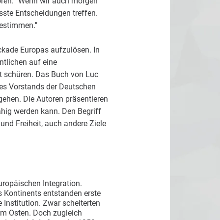
toren: "Wenn wir auch morgen
ste Entscheidungen treffen.
estimmen."
ckade Europas aufzulösen. In
tlichen auf eine
it schüren. Das Buch von Luc
des Vorstands der Deutschen
sgehen. Die Autoren präsentieren
ähig werden kann. Den Begriff
nd Freiheit, auch andere Ziele
ropäischen Integration.
 Kontinents entstanden erste
Institution. Zwar scheiterten
dem Osten. Doch zugleich