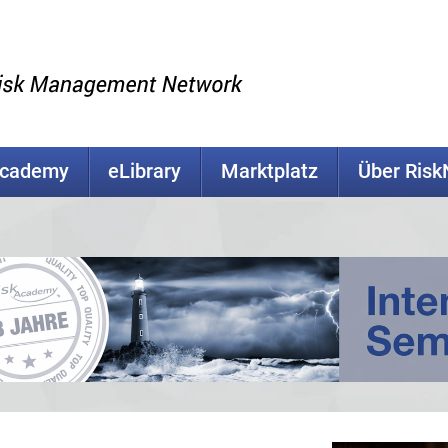
Academy
eLibrary
Marktplatz
Über Ris