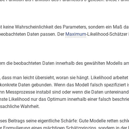
ist keine Wahrscheinlichkeit des Parameters, sondern ein Maß da
 beobachteten Daten passen. Der
Maximum
-Likelihood-Schätzer 
dem die beobachteten Daten innerhalb des gewählten Modells am
, dass man leicht übersieht, woran sie hängt. Likelihood arbeitet
 konkrete Daten gebunden. Wenn das Modell falsch spezifiziert
n Messprozesse instabil sind oder wenn die Daten untereinander
önste Likelihood nur das Optimum innerhalb einer falsch beschr
 sachliche Wahrheit.
ses Beitrags seine eigentliche Schärfe: Gute Modelle retten schl
er Formulierung eines mächtigen Schätzprinzips, sondern in der E