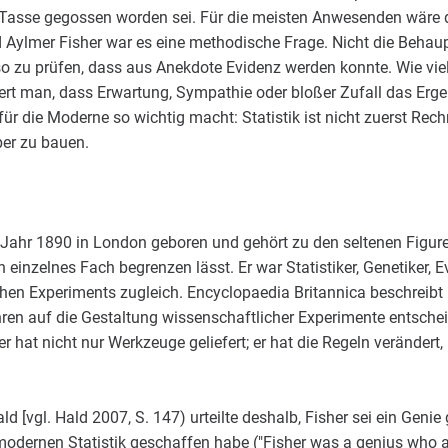
ie Tasse gegossen worden sei. Für die meisten Anwesenden wäre d
d Aylmer Fisher war es eine methodische Frage. Nicht die Behaup
so zu prüfen, dass aus Anekdote Evidenz werden konnte. Wie vi
ert man, dass Erwartung, Sympathie oder bloßer Zufall das Erge
für die Moderne so wichtig macht: Statistik ist nicht zuerst Rech
er zu bauen.
Jahr 1890 in London geboren und gehört zu den seltenen Figur
 einzelnes Fach begrenzen lässt. Er war Statistiker, Genetiker, 
hen Experiments zugleich. Encyclopaedia Britannica beschreibt 
en auf die Gestaltung wissenschaftlicher Experimente entscheid
er hat nicht nur Werkzeuge geliefert; er hat die Regeln veränder
ald [vgl. Hald 2007, S. 147) urteilte deshalb, Fisher sei ein Geni
modernen Statistik geschaffen habe ("Fisher was a genius who 