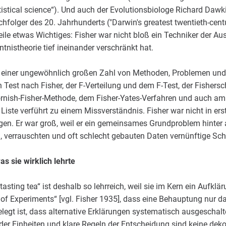
istical science“). Und auch der Evolutionsbiologe Richard Dawki
hfolger des 20. Jahrhunderts ("Darwin's greatest twentieth-ce
eile etwas Wichtiges: Fisher war nicht bloß ein Techniker der Au
ntnistheorie tief ineinander verschränkt hat.
n einer ungewöhnlich großen Zahl von Methoden, Problemen und 
 Test nach Fisher, der F-Verteilung und dem F-Test, der Fishers
 Cornish-Fisher-Methode, dem Fisher-Yates-Verfahren und auch a
Liste verführt zu einem Missverständnis. Fisher war nicht in erst
gen. Er war groß, weil er ein gemeinsames Grundproblem hinter a
 verrauschten und oft schlecht gebauten Daten vernünftige Sc
 sie wirklich lehrte
asting tea“ ist deshalb so lehrreich, weil sie im Kern ein Aufkl
gn of Experiments“ [vgl. Fisher 1935], dass eine Behauptung nur 
legt ist, dass alternative Erklärungen systematisch ausgeschal
der Einheiten und klare Regeln der Entscheidung sind keine deko