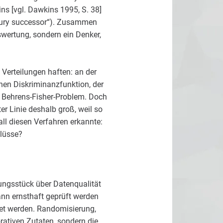
ns [vgl. Dawkins 1995, S. 38]
ntury successor“). Zusammen
swertung, sondern ein Denker,
Verteilungen haften: an der
chen Diskriminanzfunktion, der
m Behrens-Fisher-Problem. Doch
er Linie deshalb groß, weil so
ll diesen Verfahren erkannte:
hlüsse?
ärungsstück über Datenqualität
dann ernsthaft geprüft werden
tet werden. Randomisierung,
rativen Zutaten, sondern die