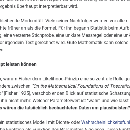
rgebnis überhaupt interpretierbar wird.
bleibende Modernität. Viele seiner Nachfolger wurden vor allem a
chte früher an als die Formel. Für ihn begann Statistik beim Au
g, eine verzerrte Stichprobe, eine unklare Messregel oder eine un
or irgendein Test gerechnet wird. Gute Mathematik kann solche 
en.
pt leisten können
, warum Fisher dem Likelihood-Prinzip eine so zentrale Rolle gab
sondere zwischen
"On the Mathematical Foundations of Theoretical
n“
[Fisher 1925], verschob er den Blick auf statistische Schätzun
 ihn nicht mehr: Welcher Parameterwert ist "wahr“ und wie lässt 
 wären die tatsächlich beobachteten Daten am plausibelsten?
n statistisches Modell mit Dichte- oder
Wahrscheinlichkeitsfun
be Funktion als Funktion des Parameters
θ
gelesen. Diese Funk