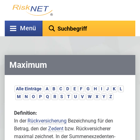
Menü
Maximum
Alle Einträge
A
B
C
D
E
F
G
H
I
J
K
L
M
N
O
P
Q
R
S
T
U
V
W
X
Y
Z
Definition:
In der
Rückversicherung
Bezeichnung für den
Betrag, den der
Zedent
bzw. Rückversicherer
maximal zeichnet. In der Summenexzedenten-