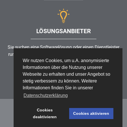
LÖSUNGSANBIETER
Sie suchen eine Softwarelösung oder einen Dienstleister
rund um die Themen
Risikomanagement
,
GRC
, IKS oder
Wir nutzen Cookies, um u.A. anonymisierte
ISMS?
Informationen über die Nutzung unserer
Webseite zu erhalten und unser Angebot so
Partner finden
stetig verbessern zu können. Weitere
Informationen finden Sie in unserer
Datenschutzerklärung
Cookies
Cookies aktivieren
deaktivieren
Datenschutz
/
Impressum
/
Sitemap