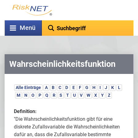
Menü
Wahrscheinlichkeitsfunktion
Alle Einträge
A
B
C
D
E
F
G
H
I
J
K
L
M
N
O
P
Q
R
S
T
U
V
W
X
Y
Z
Definition:
"Die Wahrscheinlichkeitsfunktion gibt für eine
diskrete Zufallsvariable die Wahrscheinlichkeiten
dafür an, dass die Zufallsvariable bestimmte