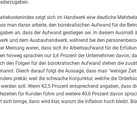
iederzugeben.
atiekostenindex zeigt sich im Handwerk eine deutliche Mehrbela
ass man daran arbeite, den bürokratischen Aufwand für die Betr
gaben an, dass der Aufwand gestiegen sei. In diesem Ausmaß ä
rk und dem Ausbauhandwerk, während bei den personenbezoge
er Meinung waren, dass sich ihr Arbeitsaufwand für die Erfüllun
chen hinweg sprachen nur 0,6 Prozent der Unternehmen davon, d
nach den Folgen für den bürokratischen Aufwand stehen die zusä
enannt. Gleich darauf folgt die Aussage, dass man "weniger Zeit
nders prekär, weil die schwache Konjunktur, welche die Orderbüch
rden soll. Wenn 42,5 Prozent entsprechend angaben, dass die 
ezeiten für Kunden führe und weitere 40,6 Prozent davon sprac
sich bringe, dann wird klar, warum die Inflation hoch bleibt. Bü