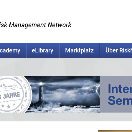
Academy
eLibrary
Marktplatz
Über Ris