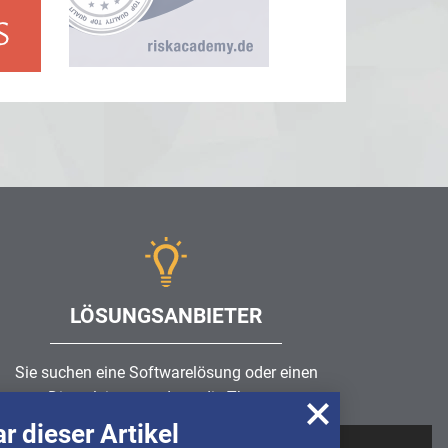
LÖSUNGSANBIETER
Sie suchen eine Softwarelösung oder einen
Dienstleister rund um die Themen
Risikomanagement
,
GRC
, IKS oder ISMS?
r dieser Artikel