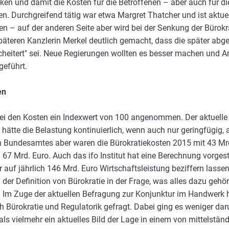
en und damit die Kosten für die Betroffenen – aber auch für di
en. Durchgreifend tätig war etwa Margret Thatcher und ist aktue
n – auf der anderen Seite aber wird bei der Senkung der Bürokra
teren Kanzlerin Merkel deutlich gemacht, dass die später abge
cheitert" sei. Neue Regierungen wollten es besser machen und 
geführt.
en
ei den Kosten ein Indexwert von 100 angenommen. Der aktuell
hätte die Belastung kontinuierlich, wenn auch nur geringfügi
 Bundesamtes aber waren die Bürokratiekosten 2015 mit 43 Mrd
67 Mrd. Euro. Auch das ifo Institut hat eine Berechnung vorgeste
 auf jährlich 146 Mrd. Euro Wirtschaftsleistung beziffern lassen
 der Definition von Bürokratie in der Frage, was alles dazu gehör
. Im Zuge der aktuellen Befragung zur Konjunktur im Handwerk h
 Bürokratie und Regulatorik gefragt. Dabei ging es weniger dar
 als vielmehr ein aktuelles Bild der Lage in einem von mittelstä