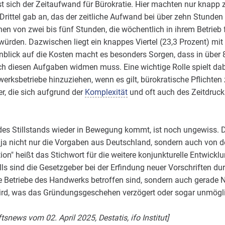
t sich der Zeitaufwand für Bürokratie. Hier machten nur knapp z
ittel gab an, das der zeitliche Aufwand bei über zehn Stunden 
en von zwei bis fünf Stunden, die wöchentlich in ihrem Betrieb f
 würden. Dazwischen liegt ein knappes Viertel (23,3 Prozent) mi
blick auf die Kosten macht es besonders Sorgen, dass in über 8
ch diesen Aufgaben widmen muss. Eine wichtige Rolle spielt dab
erksbetriebe hinzuziehen, wenn es gilt, bürokratische Pflichten 
er, die sich aufgrund der
Komplexität
und oft auch des Zeitdruck
es Stillstands wieder in Bewegung kommt, ist noch ungewiss. Di
nd ja nicht nur die Vorgaben aus Deutschland, sondern auch von 
n" heißt das Stichwort für die weitere konjunkturelle Entwicklu
lls sind die Gesetzgeber bei der Erfindung neuer Vorschriften du
e Betriebe des Handwerks betroffen sind, sondern auch gerade
wird, was das Gründungsgeschehen verzögert oder sogar unmögl
tsnews vom 02. April 2025, Destatis, ifo Institut]