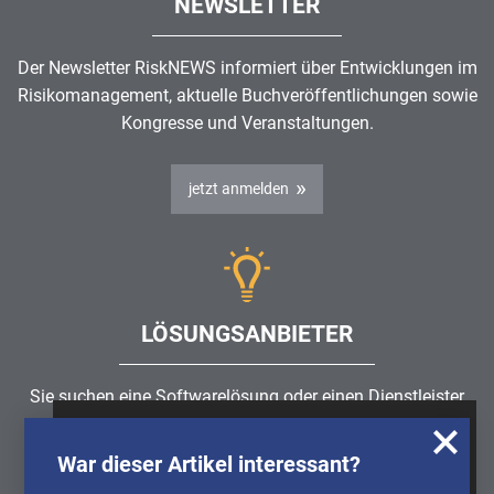
NEWSLETTER
Der Newsletter RiskNEWS informiert über Entwicklungen im
Risikomanagement
, aktuelle Buchveröffentlichungen sowie
Kongresse und Veranstaltungen.
jetzt anmelden
LÖSUNGSANBIETER
Sie suchen eine Softwarelösung oder einen Dienstleister
rund um die Themen
Risikomanagement
,
GRC
, IKS oder
Wir nutzen Cookies, um u.A. anonymisierte
ISMS?
War dieser Artikel interessant?
Informationen über die Nutzung unserer