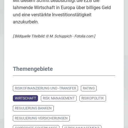
Mit diesem Schritt beabsichtigt die EZB die
lahmende Wirtschaft in Europa über billiges Geld
und eine verstärkte Investitionstätigkeit
anzukurbeln.
[ Bildquelle Titelbild: © M. Schuppich - Fotolia.com ]
Themengebiete
RISIKOFINANZIERUNG UND -TRANSFER
RATING
WIRTSCHAFT
RISK MANAGEMENT
RISIKOPOLITIK
REGULIERUNG BANKEN
REGULIERUNG VERSICHERUNGEN