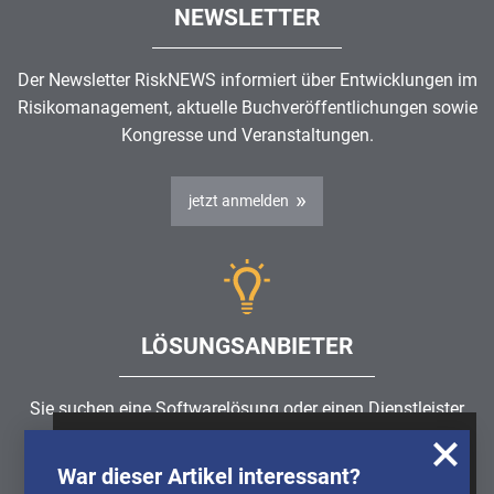
NEWSLETTER
Der Newsletter RiskNEWS informiert über Entwicklungen im
Risikomanagement
, aktuelle Buchveröffentlichungen sowie
Kongresse und Veranstaltungen.
jetzt anmelden
LÖSUNGSANBIETER
Sie suchen eine Softwarelösung oder einen Dienstleister
rund um die Themen
Risikomanagement
,
GRC
, IKS oder
Wir nutzen Cookies, um u.A. anonymisierte
ISMS?
War dieser Artikel interessant?
Informationen über die Nutzung unserer