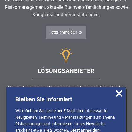
Risikomanagement
, aktuelle Buchveröffentlichungen sowie
Kongresse und Veranstaltungen.
jetzt anmelden
LÖSUNGSANBIETER
Sie suchen eine Softwarelösung oder einen Dienstleister
rund um die Themen
Risikomanagement
,
GRC
, IKS oder
Bleiben Sie informiert
Wir nutzen Cookies, um u.A. anonymisierte
ISMS?
Informationen über die Nutzung unserer
Wir möchten Sie gerne per E-Mail über interessante
Webseite zu erhalten und unser Angebot so
Neuigkeiten, Termine und Veranstaltungen zum Thema
Partner finden
stetig verbessern zu können. Weitere
Risikomanagement informieren. Unser Newsletter
Informationen finden Sie in unserer
erscheint etwa alle 2 Wochen.
Jetzt anmelden
.