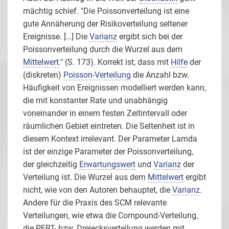
mächtig schief. "Die Poissonverteilung ist eine
gute Annäherung der Risikoverteilung seltener
Ereignisse. […] Die
Varianz
ergibt sich bei der
Poissonverteilung durch die Wurzel aus dem
Mittelwert
." (S. 173). Korrekt ist, dass mit
Hilfe
der
(diskreten)
Poisson-Verteilung
die Anzahl bzw.
Häufigkeit von Ereignissen modelliert werden kann,
die mit konstanter Rate und unabhängig
voneinander in einem festen Zeitintervall oder
räumlichen Gebiet eintreten. Die Seltenheit ist in
diesem Kontext irrelevant. Der Parameter Lamda
ist der einzige Parameter der Poissonverteilung,
der gleichzeitig
Erwartungswert
und
Varianz
der
Verteilung ist. Die Wurzel aus dem
Mittelwert
ergibt
nicht, wie von den Autoren behauptet, die
Varianz
.
Andere für die Praxis des SCM relevante
Verteilungen, wie etwa die Compound-Verteilung,
die PERT- bzw. Dreiecksverteilung werden mit