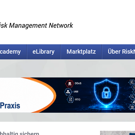
Academy
eLibrary
Marktplatz
Über Ris
haltig sichern