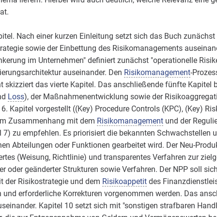
at.
pitel. Nach einer kurzen Einleitung setzt sich das Buch zunächst
rategie sowie der Einbettung des Risikomanagements auseinander
nkerung im Unternehmen" definiert zunächst "operationelle Risike
lierungsarchitektur auseinander. Den
Risikomanagement
-Prozes
kizziert das vierte Kapitel. Das anschließende fünfte Kapitel be
und
Loss
), der Maßnahmenentwicklung sowie der Risikoaggregat
Kapitel vorgestellt ((Key) Procedure Controls (KPC), (Key) Risk 
). Im Zusammenhang mit dem
Risikomanagement
und der Regulie
el 7) zu empfehlen. Es priorisiert die bekannten Schwachstellen 
n Abteilungen oder Funktionen gearbeitet wird. Der Neu-Produkt
iertes (Weisung, Richtlinie) und transparentes Verfahren zur ziel
 oder geänderter Strukturen sowie Verfahren. Der NPP soll sich
t der Risikostrategie und dem
Risikoappetit
des Finanzdienstleis
 und erforderliche Korrekturen vorgenommen werden. Das anschl
inander. Kapitel 10 setzt sich mit "sonstigen strafbaren Hand