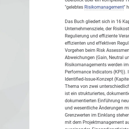
"gelebtes
Risikomanagement
" h
Das Buch gliedert sich in 16 Ka
Unternehmensziele, der Risikost
Regulierung und effiziente Vera
effizienten und effektiven Regu
Vorgehen beim Risk Assessment s
Abweichungen (Gain, Neutral 
Risikomanagements werden im 6. 
Performance Indicators (KPI)
Identified-Issue-Konzept (Kapit
Thema von zwei unterschiedliche
ist ein strukturiertes, dokument
dokumentierten Einführung neuer
und wesentliche Änderungen mi
Grenzwerten im Einklang stehen
mit dem Projektmanagement ause