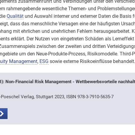
agements zusammenführt und Verbindungen unter den verschie
zudem rahmengebende wesentliche Themen- und Problemstellung
die
Qualität
und Auswahl interner und externer Daten die Basis fü
zeigt, dass das menschliche Versagen eine der häufigsten Ursach
ng mit ehrlichen und unehrlichen Fehlern herausgearbeitet. K
s erklärt. Der Nutzen von eingetreten Schäden als Lerneffekt 
Zusammenspiels zwischen der zweiten und dritten Verteidigungsli
gebiete um den Neue-Produkte-Prozess, Risikomodelle. Third-
nuity Management
,
ESG
sowie externe Risikoeinflüsse behandelt
): Non-Financial Risk Management - Wettbewerbsvorteile nachhalt
-Poeschel Verlag, Stuttgart 2023, ISBN 978-3-7910-5635-7