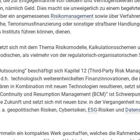
er, die zur Entgegennahme von Geldern und Vermögenswerten bere
, nämlich Geld. Dies macht sie unweigerlich zu einem begehrten
über ein angemessenes
Risikomanagement
sowie über Verfahren
e, Terrorismusfinanzierung oder sonstiger strafbarer Handlunge
nstituts führen können, dienen.
setzt sich mit dem Thema Risikomodelle, Kalkulationsschemen 
odischen, als vielmehr von der regulatorisch-organisatorischen S
sourcing” beschäftigt sich Kapitel 12 (Third-Party Risk Manag
d.h. technologisch weiterentwickelten Finanzinnovationen, die 
ären in Kombination mit neuen Technologien resultieren, setzt s
ontinuity und Resumption Management (BCM)” ist Schwerpunkt 
die Zukunft und setzt sich mit neuen bzw. in der Vergangenheit 
 a. geopolitischen Risiken, Cyberrisiken,
ESG
-Risiken und
Daten
mmelin ein kompaktes Werk geschaffen, welches die Rahmen