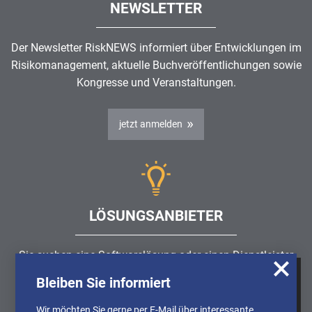
NEWSLETTER
Der Newsletter RiskNEWS informiert über Entwicklungen im
Risikomanagement
, aktuelle Buchveröffentlichungen sowie
Kongresse und Veranstaltungen.
jetzt anmelden
LÖSUNGSANBIETER
Sie suchen eine Softwarelösung oder einen Dienstleister
rund um die Themen
Risikomanagement
,
GRC
, IKS oder
Bleiben Sie informiert
Wir nutzen Cookies, um u.A. anonymisierte
ISMS?
Informationen über die Nutzung unserer
Wir möchten Sie gerne per E-Mail über interessante