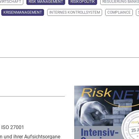
WIRTSCHAFT
RISK MANAGEMENT
RISIKOPOLITIK
REGULIERUNG BANK
KRISENMANAGEMENT
INTERNES KONTROLLSYSTEM
COMPLIANCE
 ISO 27001
 und ihrer Aufsichtsorgane