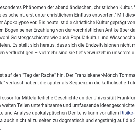
esonderes Phänomen der abendländischen, christlichen Kultur. "
ie es scheint, erst unter christlichem Einfluss entworfen." Mit di
Apokalypse vor. Bis heute ist die christliche Kultur geprägt vo
 Bogen seiner Erzählung von der vorchristlichen Antike über das
wohl Geistesgeschichte wie auch Populärkultur und Wissenschaf
ielen. Es stellt sich heraus, dass sich die Endzeitvisionen nicht 
n verflüchtigen – vielmehr sind sie tief verwurzelt in unserem 
eist auf den "Tag der Rache" hin. Der Franziskaner-Mönch Tom
 illa" verfasst haben, die später als Sequenz in die katholisch
fessor für Mittelalterliche Geschichte an der Universität Frankfu
 in weiten Teilen unterhaltsame und umfassende Ideengeschichte
hte und Analyse apokalyptischen Denkens kann vor allem
Risiko
a auch nicht allzu selten zu dogmatisch und engstirnig auf die
.