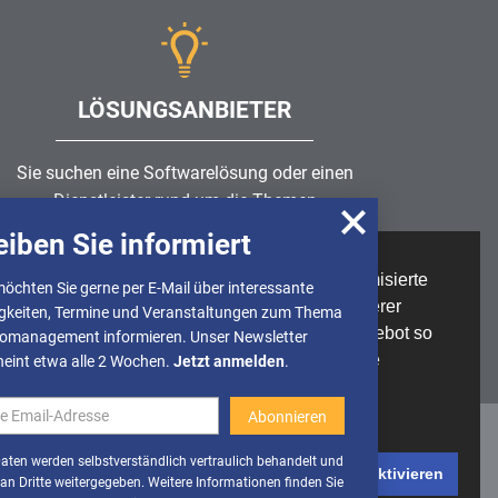
LÖSUNGSANBIETER
Sie suchen eine Softwarelösung oder einen
Dienstleister rund um die Themen
Risikomanagement
,
GRC
, IKS oder ISMS?
eiben Sie informiert
Wir nutzen Cookies, um u.A. anonymisierte
möchten Sie gerne per E-Mail über interessante
Partner finden
Informationen über die Nutzung unserer
gkeiten, Termine und Veranstaltungen zum Thema
Webseite zu erhalten und unser Angebot so
komanagement informieren. Unser Newsletter
stetig verbessern zu können. Weitere
heint etwa alle 2 Wochen.
Jetzt anmelden
.
Informationen finden Sie in unserer
Datenschutzerklärung
Daten werden selbstverständlich vertraulich behandelt und
Cookies deaktivieren
Cookies aktivieren
 an Dritte weitergegeben. Weitere Informationen finden Sie