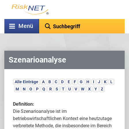
Menü
Szenarioanalyse
Alle Einträge
A
B
C
D
E
F
G
H
I
J
K
L
M
N
O
P
Q
R
S
T
U
V
W
X
Y
Z
Definition:
Die Szenarioanalyse ist im
betriebswirtschaftlichen Kontext eine heutzutage
verbreitete Methode, die insbesondere im Bereich