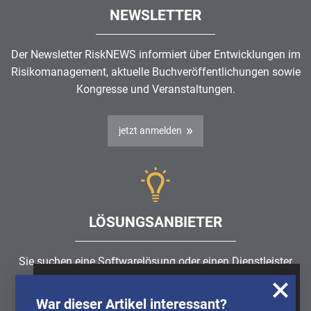
NEWSLETTER
Der Newsletter RiskNEWS informiert über Entwicklungen im
Risikomanagement
, aktuelle Buchveröffentlichungen sowie
Kongresse und Veranstaltungen.
jetzt anmelden
LÖSUNGSANBIETER
Sie suchen eine Softwarelösung oder einen Dienstleister
rund um die Themen
Risikomanagement
,
GRC
, IKS oder
Wir nutzen Cookies, um u.A. anonymisierte
ISMS?
War dieser Artikel interessant?
Informationen über die Nutzung unserer