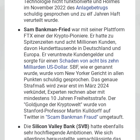
Technologie nicht funktionierte und Holmes
im November 2022 des
Anlagebetrugs
schuldig gesprochen und zu elf Jahren Haft
verurteilt wurde.
Sam Bankman-Fried
war mit seiner Plattform
FTX einer der Krypto-Pioniere. Er hatte zu
Spitzenzeiten rund acht Millionen Kunden,
davon Hunderttausende in Deutschland und
Europa. Er veruntreute Kundengelder und
sorgte für einen
Schaden von acht bis zehn
Milliarden US-Dollar
. SBF, wie er genannt
wurde, wurde vom New Yorker Gericht in allen
Punkten schuldig gesprochen. Das genaue
Strafmaß wird zwar erst im März 2024
verkündet, Experten rechnen aber mit
mindestens 10 Jahren Freiheitsstrafe. Der
"Goldjunge der Kryptowelt" wurde von
Stanford-Professor Martin Kulldorff auf
Twitter in
"Scam Bankman Fraud"
umgetauft.
Die
Silicon Valley Bank (SVB)
hatte ebenfalls
sehr hochfliegende Ambitionen. Wie sich
allerdings herausstellte, vernachlässigte das