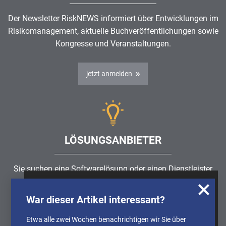
Der Newsletter RiskNEWS informiert über Entwicklungen im
Risikomanagement
, aktuelle Buchveröffentlichungen sowie
Kongresse und Veranstaltungen.
jetzt anmelden
LÖSUNGSANBIETER
Sie suchen eine Softwarelösung oder einen Dienstleister
rund um die Themen
Risikomanagement
,
GRC
, IKS oder
Wir nutzen Cookies, um u.A. anonymisierte
ISMS?
War dieser Artikel interessant?
Informationen über die Nutzung unserer
Webseite zu erhalten und unser Angebot so
Etwa alle zwei Wochen benachrichtigen wir Sie über
Partner finden