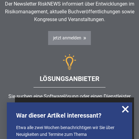
Der Newsletter RiskNEWS informiert über Entwicklungen im
Risikomanagement
, aktuelle Buchveröffentlichungen sowie
Kongresse und Veranstaltungen.
jetzt anmelden
LÖSUNGSANBIETER
Sie suchen eine Softwarelösung oder einen Dienstleister
rund um die Themen
Risikomanagement
,
GRC
, IKS oder
Wir nutzen Cookies, um u.A. anonymisierte
ISMS?
War dieser Artikel interessant?
Informationen über die Nutzung unserer
Webseite zu erhalten und unser Angebot so
Etwa alle zwei Wochen benachrichtigen wir Sie über
Partner finden
stetig verbessern zu können. Weitere
Neuigkeiten und Termine zum Thema