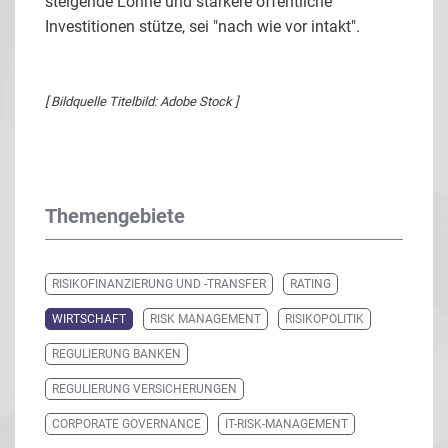
steigende Löhne und stärkere öffentliche
Investitionen stütze, sei "nach wie vor intakt".
[ Bildquelle Titelbild: Adobe Stock ]
Themengebiete
RISIKOFINANZIERUNG UND -TRANSFER
RATING
WIRTSCHAFT
RISK MANAGEMENT
RISIKOPOLITIK
REGULIERUNG BANKEN
REGULIERUNG VERSICHERUNGEN
CORPORATE GOVERNANCE
IT-RISK-MANAGEMENT