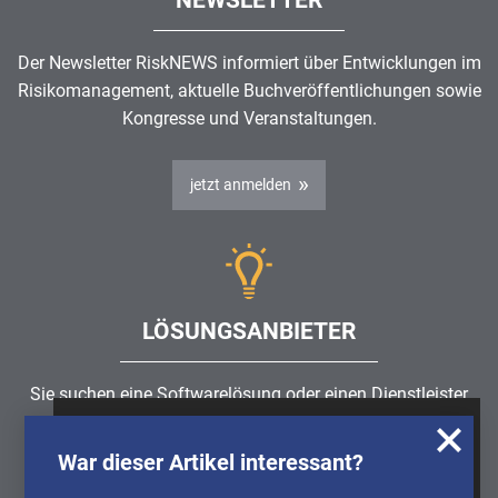
Der Newsletter RiskNEWS informiert über Entwicklungen im
Risikomanagement
, aktuelle Buchveröffentlichungen sowie
Kongresse und Veranstaltungen.
jetzt anmelden
LÖSUNGSANBIETER
Sie suchen eine Softwarelösung oder einen Dienstleister
rund um die Themen
Risikomanagement
,
GRC
, IKS oder
Wir nutzen Cookies, um u.A. anonymisierte
ISMS?
War dieser Artikel interessant?
Informationen über die Nutzung unserer