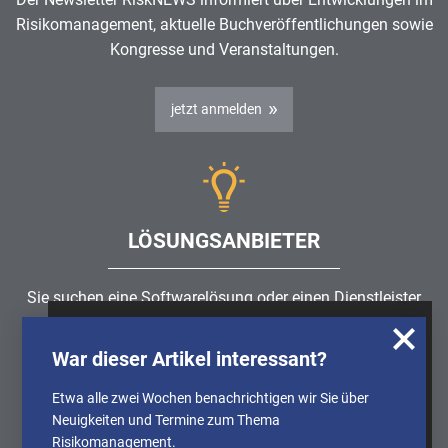
Risikomanagement
, aktuelle Buchveröffentlichungen sowie
Kongresse und Veranstaltungen.
jetzt anmelden
LÖSUNGSANBIETER
Sie suchen eine Softwarelösung oder einen Dienstleister
rund um die Themen
Risikomanagement
,
GRC
, IKS oder
Wir nutzen Cookies, um u.A. anonymisierte
ISMS?
War dieser Artikel interessant?
Informationen über die Nutzung unserer
Webseite zu erhalten und unser Angebot so
Etwa alle zwei Wochen benachrichtigen wir Sie über
Partner finden
stetig verbessern zu können. Weitere
Neuigkeiten und Termine zum Thema
Informationen finden Sie in unserer
Risikomanagement.