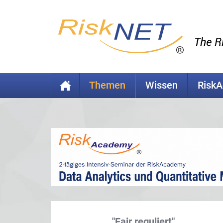
Themen
Wissen
Risk
"Fair reguliert"