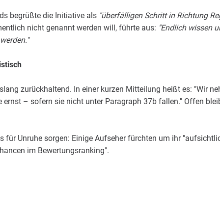
 begrüßte die Initiative als
"überfälligen Schritt in Richtung R
ntlich nicht genannt werden will, führte aus:
"Endlich wissen u
 werden."
istisch
islang zurückhaltend. In einer kurzen Mitteilung heißt es: "Wir
e ernst – sofern sie nicht unter Paragraph 37b fallen." Offen bl
dings für Unruhe sorgen: Einige Aufseher fürchten um ihr "aufsicht
echancen im Bewertungsranking".