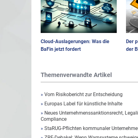
Cloud-Auslagerungen: Was die
Der 
BaFin jetzt fordert
der B
Themenverwandte Artikel
»
Vom Risikobericht zur Entscheidung
»
Europas Label für künstliche Inhalte
»
Neues Unternehmenssanktionsrecht, Legalit
Compliance
»
StaRUG-Pflichten kommunaler Unternehmen
»
ZRE-Debakel: Wenn Warnsysteme schweig