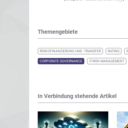
Themengebiete
RISIKOFINANZIERUNG UND -TRANSFER
RATING
CORPORATE GOVERNANCE
IT-RISK-MANAGEMENT
In Verbindung stehende Artikel