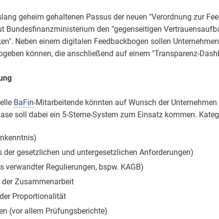
slang geheim gehaltenen Passus der neuen "Verordnung zur Fee
 laut Bundesfinanzministerium den "gegenseitigen Vertrauensauf
rken". Neben einem digitalen Feedbackbogen sollen Unternehmen k
geben können, die anschließend auf einem "Transparenz-Dashbo
tung
elle
BaFin
-Mitarbeitende könnten auf Wunsch der Unternehmen 
tphase soll dabei ein 5-Sterne-System zum Einsatz kommen. Kat
nkenntnis)
 der gesetzlichen und untergesetzlichen Anforderungen)
is verwandter Regulierungen, bspw. KAGB)
in der Zusammenarbeit
r Proportionalität
en (vor allem Prüfungsberichte)