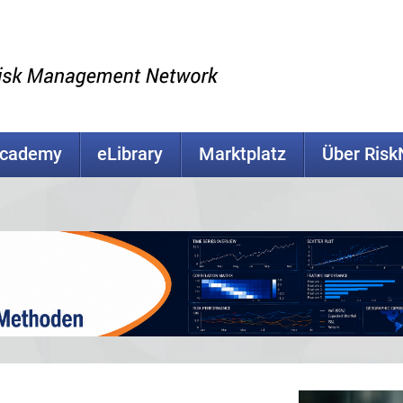
Academy
eLibrary
Marktplatz
Über Ris