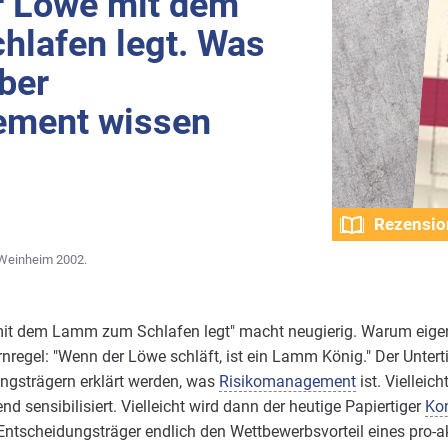
r Löwe mit dem
lafen legt. Was
ber
ement wissen
Rezensio
 Weinheim 2002.
mit dem Lamm zum Schlafen legt" macht neugierig. Warum eigen
nregel: "Wenn der Löwe schläft, ist ein Lamm König." Der Untertite
ungsträgern erklärt werden, was
Risikomanagement
ist. Vielleich
 sensibilisiert. Vielleicht wird dann der heutige Papiertiger
Ko
n Entscheidungsträger endlich den Wettbewerbsvorteil eines pro