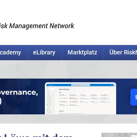
Academy
eLibrary
Marktplatz
Über Ris