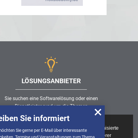
LÖSUNGSANBIETER
Sie suchen eine Softwarelösung oder einen
Dienstleister rund um die Themen
Risikomanagement
,
GRC
, IKS oder ISMS?
eiben Sie informiert
Wir nutzen Cookies, um u.A. anonymisierte
möchten Sie gerne per E-Mail über interessante
Partner finden
Informationen über die Nutzung unserer
gkeiten, Termine und Veranstaltungen zum Thema