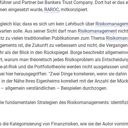
ührer und Partner bei Bankers Trust Company. Dort hat er das 
men eingesetzt wurde,
RAROC
, mitkonzipiert.
or gleich klar, dass es sich um kein Lehrbuch über
Risikomanagem
arten solle. Aus seiner Sicht darf man
Risikomanagement
nicht
tz zu vielen traditionellen Publikationen zum Thema
Risikoman
ments ist, die Zukunft zu verbessern und nicht, die Vergangenh
r als der Blick in den Rückspiegel. Borge beschreibt allgemeinv
rt, warum man theoretisch jedes Risikoproblem als Entscheidu
-at-Risk und die Portfoliotheorie werden nicht ausgelassen und 
 sei hier herausgegriffen: "Zwei Dinge korrelieren, wenn sie dahin
n der Nähe Ihres Eigenheims korreliert mit der Anzahl der Mück
 – allgemein verständlichen – Beispielen durchzogen.
 die fundamentalen Strategien des Risikomanagements: identifizie
s die Kategorisierung von Finanzrisiken, wie sie der Autor vorn