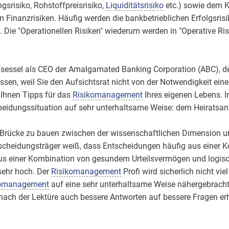
gsrisiko, Rohstoffpreisrisiko,
Liquiditätsrisiko
etc.) sowie dem Kr
en Finanzrisiken. Häufig werden die bankbetrieblichen Erfolgsrisi
lt. Die "Operationellen Risiken" wiederum werden in "Operative Ri
essel als CEO der Amalgamated Banking Corporation (ABC), den
sen, weil Sie den Aufsichtsrat nicht von der Notwendigkeit e
 Ihnen Tipps für das
Risikomanagement
Ihres eigenen Lebens. I
cheidungssituation auf sehr unterhaltsame Weise: dem Heiratsan
 Brücke zu bauen zwischen der wissenschaftlichen Dimension un
cheidungsträger weiß, dass Entscheidungen häufig aus einer 
 aus einer Kombination von gesundem Urteilsvermögen und logisc
sehr hoch. Der
Risikomanagement
Profi wird sicherlich nicht vi
komanagement
auf eine sehr unterhaltsame Weise nähergebracht
 nach der Lektüre auch bessere Antworten auf bessere Fragen erh