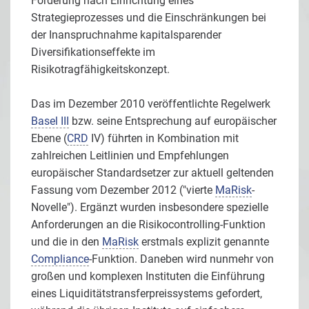
Forderung nach Einrichtung eines
Strategieprozesses und die Einschränkungen bei
der Inanspruchnahme kapitalsparender
Diversifikationseffekte im
Risikotragfähigkeitskonzept.
Das im Dezember 2010 veröffentlichte Regelwerk
Basel III
bzw. seine Entsprechung auf europäischer
Ebene (
CRD
IV) führten in Kombination mit
zahlreichen Leitlinien und Empfehlungen
europäischer Standardsetzer zur aktuell geltenden
Fassung vom Dezember 2012 ("vierte
MaRisk
-
Novelle"). Ergänzt wurden insbesondere spezielle
Anforderungen an die Risikocontrolling-Funktion
und die in den
MaRisk
erstmals explizit genannte
Compliance
-Funktion. Daneben wird nunmehr von
großen und komplexen Instituten die Einführung
eines Liquiditätstransferpreissystems gefordert,