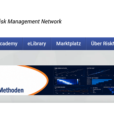
Academy
eLibrary
Marktplatz
Über Ris