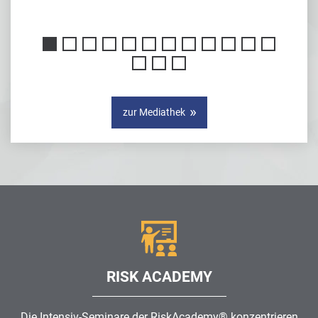
zur Mediathek
RISK ACADEMY
Die Intensiv-Seminare der RiskAcademy® konzentrieren