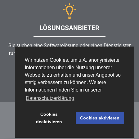
LÖSUNGSANBIETER
Sie suchen eine Softwarelösung oder einen Dienstleister
rund um die Themen
Risikomanagement
,
GRC
, IKS oder
Wir nutzen Cookies, um u.A. anonymisierte
ISMS?
Informationen über die Nutzung unserer
Webseite zu erhalten und unser Angebot so
Partner finden
stetig verbessern zu können. Weitere
Informationen finden Sie in unserer
Datenschutzerklärung
Cookies
Cookies aktivieren
deaktivieren
Datenschutz
/
Impressum
/
Sitemap
© 1999 - 2026 RiskNET GmbH - The Risk Management Network