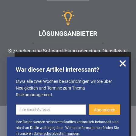
LÖSUNGSANBIETER
Sie suchen eine Softwarelösung oder einen Dienstleister
rund um die Themen
Risikomanagement
,
GRC
, IKS oder
Wir nutzen Cookies, um u.A. anonymisierte
ISMS?
War dieser Artikel interessant?
Informationen über die Nutzung unserer
Webseite zu erhalten und unser Angebot so
Etwa alle zwei Wochen benachrichtigen wir Sie über
Partner finden
stetig verbessern zu können. Weitere
Neuigkeiten und Termine zum Thema
Informationen finden Sie in unserer
Risikomanagement.
Datenschutzerklärung
Cookies
Cookies aktivieren
Ihre Daten werden selbstverständlich vertraulich behandelt und
deaktivieren
nicht an Dritte weitergegeben. Weitere Informationen finden Sie
Datenschutz
/
Impressum
/
Sitemap
in unseren
Datenschutzbestimmungen
.