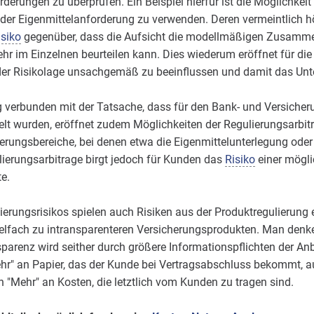
derungen zu überprüfen. Ein Beispiel hierfür ist die Möglichkeit
er Eigenmittelanforderung zu verwenden. Deren vermeintlich hö
isiko
gegenüber, dass die Aufsicht die modellmäßigen Zusamme
 im Einzelnen beurteilen kann. Dies wiederum eröffnet für di
 der Risikolage unsachgemäß zu beeinflussen und damit das Un
 verbunden mit der Tatsache, dass für den Bank- und Versicher
lt wurden, eröffnet zudem Möglichkeiten der Regulierungsarbitr
ierungsbereiche, bei denen etwa die Eigenmittelunterlegung oder
lierungsarbitrage birgt jedoch für Kunden das
Risiko
einer mögli
e.
erungsrisikos spielen auch Risiken aus der Produktregulierung e
ielfach zu intransparenteren Versicherungsprodukten. Man denke n
parenz wird seither durch größere Informationspflichten der Anbi
ehr" an Papier, das der Kunde bei Vertragsabschluss bekommt, a
ein "Mehr" an Kosten, die letztlich vom Kunden zu tragen sind.