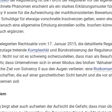
isiko
der Regulierung ist die Furcht der Regulierer vor der eigen
chnete Phänomen erscheint als ein starkes Erklärungsmuster fü
y II sowie für die Aufweichung der marktkonsistenten Bewertung
er Schuldige für etwaige vorschnelle Insolvenzen gelten, wenn e
anach eine allgemeine Erholung einstellen sollte. Insofern könn
auch ergänzen.
elegierten Rechtsakte vom 17. Januar 2015, die detaillierte Reg
 zutage tretende
Komplexität
und Bürokratisierung der Regulierun
. Nicht nur ist es schwierig sicherzustellen, dass man als Beaufs
ahr, dass Unternehmen sich in einen Modus des bloßen "Abhake
he Ziel von Solvency II aus den Augen verlieren: eine
Risikoma
haffen, die auf einer ganzheitlichen Sicht beruht und die vor 
kennen soll.
lem
 birgt aber auch aufseiten der Aufsicht die Gefahr, dass man übe