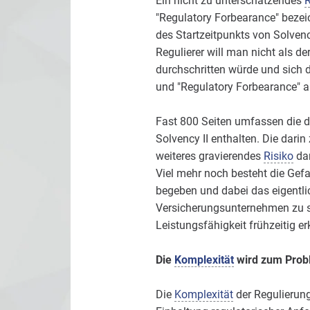
Ein nicht zu unterschätzendes
R
"Regulatory Forbearance" bezei
des Startzeitpunkts von Solvenc
Regulierer will man nicht als d
durchschritten würde und sich d
und "Regulatory Forbearance" 
Fast 800 Seiten umfassen die d
Solvency II enthalten. Die darin
weiteres gravierendes
Risiko
dar
Viel mehr noch besteht die Gef
begeben und dabei das eigentlic
Versicherungsunternehmen zu sc
Leistungsfähigkeit frühzeitig er
Die
Komplexität
wird zum Prob
Die
Komplexität
der Regulierung