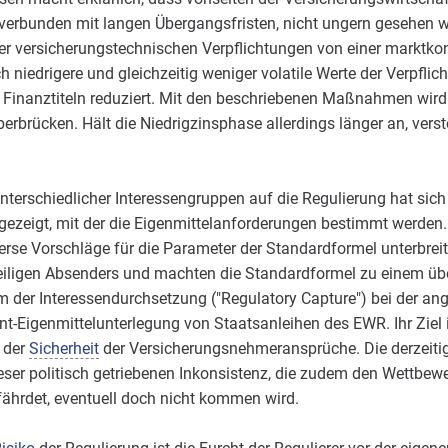
, verbunden mit langen Übergangsfristen, nicht ungern gesehen
er versicherungstechnischen Verpflichtungen von einer marktko
niedrigere und gleichzeitig weniger volatile Werte der Verpfli
Finanztiteln reduziert. Mit den beschriebenen Maßnahmen wird o
rbrücken. Hält die Niedrigzinsphase allerdings länger an, verste
terschiedlicher Interessengruppen auf die Regulierung hat sich
ezeigt, mit der die Eigenmittelanforderungen bestimmt werden. 
erse Vorschläge für die Parameter der Standardformel unterbreit
eiligen Absenders und machten die Standardformel zu einem üb
em der Interessendurchsetzung ("Regulatory Capture") bei der an
nt-Eigenmittelunterlegung von Staatsanleihen des EWR. Ihr Ziel is
 der
Sicherheit
der Versicherungsnehmeransprüche. Die derzeitige
ieser politisch getriebenen Inkonsistenz, die zudem den Wettbewe
ährdet, eventuell doch nicht kommen wird.