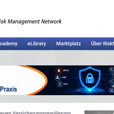
Academy
eLibrary
Marktplatz
Über Ris
neuen Versicherungsregulierung