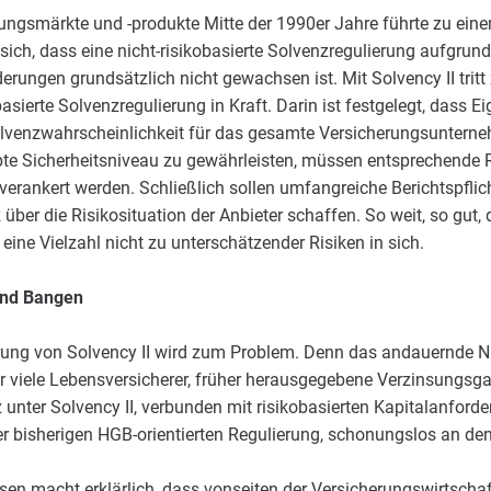
rungsmärkte und -produkte Mitte der 1990er Jahre führte zu ein
e sich, dass eine nicht-risikobasierte Solvenzregulierung aufgrun
erungen grundsätzlich nicht gewachsen ist. Mit Solvency II tritt
sierte Solvenzregulierung in Kraft. Darin ist festgelegt, dass Ei
nsolvenzwahrscheinlichkeit für das gesamte Versicherungsuntern
te Sicherheitsniveau zu gewährleisten, müssen entsprechende
rankert werden. Schließlich sollen umfangreiche Berichtspflich
über die Risikosituation der Anbieter schaffen. So weit, so gut,
r eine Vielzahl nicht zu unterschätzender Risiken in sich.
und Bangen
rung von Solvency II wird zum Problem. Denn das andauernde Ni
r viele Lebensversicherer, früher herausgegebene Verzinsungsga
unter Solvency II, verbunden mit risikobasierten Kapitalanforde
er bisherigen HGB-orientierten Regulierung, schonungslos an de
sen macht erklärlich, dass vonseiten der Versicherungswirtscha