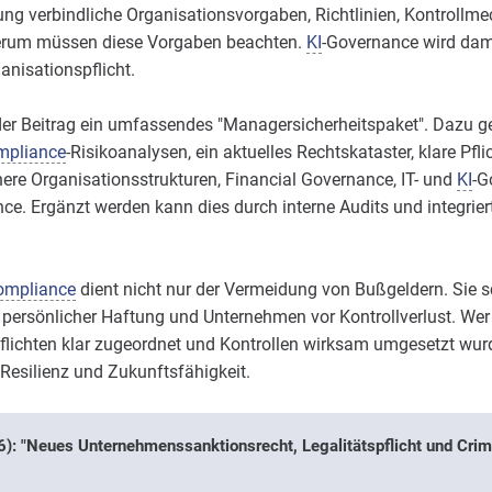
ung verbindliche Organisationsvorgaben, Richtlinien, Kontrol
derum müssen diese Vorgaben beachten.
KI
-Governance wird dami
anisationspflicht.
der Beitrag ein umfassendes "Managersicherheitspaket". Dazu 
mpliance
-Risikoanalysen, ein aktuelles Rechtskataster, klare Pfl
ere Organisationsstrukturen, Financial Governance, IT- und
KI
-G
ce. Ergänzt werden kann dies durch interne Audits und integrie
ompliance
dient nicht nur der Vermeidung von Bußgeldern. Sie s
 persönlicher Haftung und Unternehmen vor Kontrollverlust. We
flichten klar zugeordnet und Kontrollen wirksam umgesetzt wurd
Resilienz und Zukunftsfähigkeit.
6): "Neues Unternehmenssanktionsrecht, Legalitätspflicht und Crim