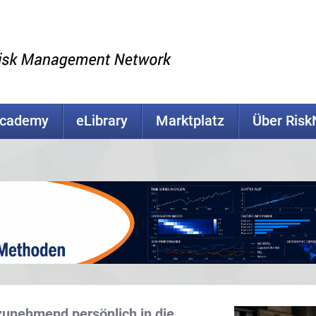
Academy
eLibrary
Marktplatz
Über Ris
zunehmend persönlich in die