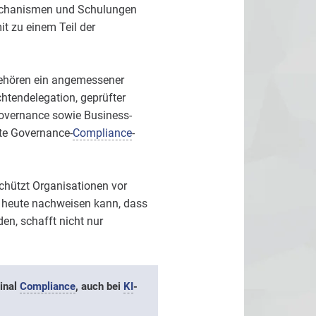
lmechanismen und Schulungen
t zu einem Teil der
gehören ein angemessener
ichtendelegation, geprüfter
overnance sowie Business-
rte Governance-
Compliance
-
chützt Organisationen vor
r heute nachweisen kann, dass
en, schafft nicht nur
inal
Compliance
, auch bei
KI
-