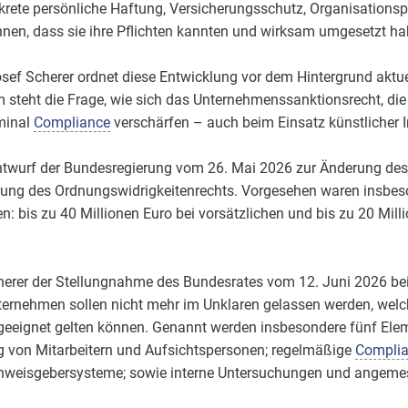
rete persönliche Haftung, Versicherungsschutz, Organisationspf
en, dass sie ihre Pflichten kannten und wirksam umgesetzt ha
Josef Scherer ordnet diese Entwicklung vor dem Hintergrund akt
 steht die Frage, wie sich das Unternehmenssanktionsrecht, die
minal
Compliance
verschärfen – auch beim Einsatz künstlicher In
twurf der Bundesregierung vom 26. Mai 2026 zur Änderung des S
ung des Ordnungswidrigkeitenrechts. Vorgesehen waren insbeso
bis zu 40 Millionen Euro bei vorsätzlichen und bis zu 20 Milli
erer der Stellungnahme des Bundesrates vom 12. Juni 2026 be
nternehmen sollen nicht mehr im Unklaren gelassen werden, welc
eignet gelten können. Genannt werden insbesondere fünf Eleme
von Mitarbeitern und Aufsichtspersonen; regelmäßige
Compli
nweisgebersysteme; sowie interne Untersuchungen und angeme