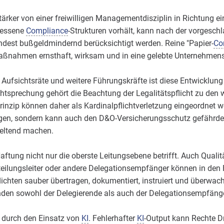
ärker von einer freiwilligen Managementdisziplin in Richtung ei
messene
Compliance
-Strukturen vorhält, kann nach der vorgesch
ndest bußgeldmindernd berücksichtigt werden. Reine "Papier-
Co
Maßnahmen ernsthaft, wirksam und in eine gelebte Unternehmens
 Aufsichtsräte und weitere Führungskräfte ist diese Entwicklung
chtsprechung gehört die Beachtung der Legalitätspflicht zu den 
inzip können daher als Kardinalpflichtverletzung eingeordnet we
lgen, sondern kann auch den D&O-Versicherungsschutz gefährden
geltend machen.
Haftung nicht nur die oberste Leitungsebene betrifft. Auch Qual
teilungsleiter oder andere Delegationsempfänger können in den
lichten sauber übertragen, dokumentiert, instruiert und überwach
den sowohl der Delegierende als auch der Delegationsempfänge
 durch den Einsatz von
KI
. Fehlerhafter
KI
-Output kann Rechte Dr