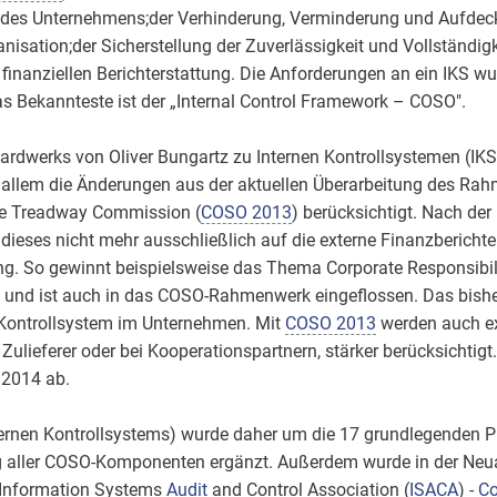
en des Unternehmens;der Verhinderung, Verminderung und Aufdec
anisation;der Sicherstellung der Zuverlässigkeit und Vollständ
 finanziellen Berichterstattung. Die Anforderungen an ein IKS w
 Bekannteste ist der „Internal Control Framework – COSO".
ndardwerks von Oliver Bungartz zu Internen Kontrollsystemen (I
 allem die Änderungen aus der aktuellen Überarbeitung des R
he Treadway Commission (
COSO 2013
) berücksichtigt. Nach de
ieses nicht mehr ausschließlich auf die externe Finanzberichte
tung. So gewinnt beispielsweise das Thema Corporate Responsibil
 und ist auch in das COSO-Rahmenwerk eingeflossen. Das bis
 Kontrollsystem im Unternehmen. Mit
COSO 2013
werden auch ex
 Zulieferer oder bei Kooperationspartnern, stärker berücksichtigt
2014 ab.
ternen Kontrollsystems) wurde daher um die 17 grundlegenden Pr
 aller COSO-Komponenten ergänzt. Außerdem wurde in der Neua
 Information Systems
Audit
and Control Association (
ISACA
) -
Co