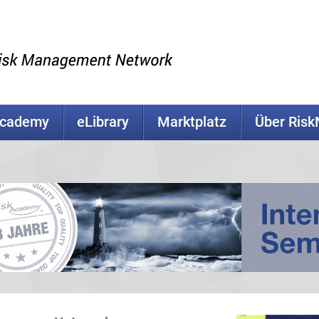
Academy
eLibrary
Marktplatz
Über Ris