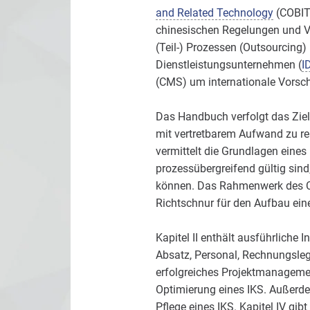
and Related Technology
(COBIT 
chinesischen Regelungen und V
(Teil-) Prozessen (Outsourcing) 
Dienstleistungsunternehmen (
I
(CMS) um internationale Vorsch
Das Handbuch verfolgt das Zie
mit vertretbarem Aufwand zu rea
vermittelt die Grundlagen eines
prozessübergreifend gültig sind
können. Das Rahmenwerk des Co
Richtschnur für den Aufbau ein
Kapitel II enthält ausführliche
Absatz, Personal, Rechnungslegu
erfolgreiches Projektmanageme
Optimierung eines IKS. Außerde
Pflege eines IKS. Kapitel IV gib