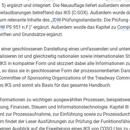
5) ergänzt und integriert. Die Neuauflage liefert außerdem einen
erlautbarungen betreffend das IKS (C-SOX). Außerdem wurde da
um relevante Inhalte des „
IDW
-Prüfungsstandards: Die Prüfung 
DW
PS 951 n.F.)" ergänzt. Außerdem wurde das Kapitel zu
Compl
riften und Grundsätze ergänzt.
l einer geschlossenen Darstellung eines umfassenden und unte
lisieren ist und gleichzeitig nationalen sowie internationalen St
 IKS in kompakter Form und skizziert dabei alle Informationen zu
, so dass sie in geschlossener Form der prozessorientierten Dar
mmittee of Sponsoring Organizations of the Treadway Commis
es IKS und somit als Basis für das gesamte Handbuch.
 Informationen zu wichtigen ausgewählten Prozessen, beispielsw
ng, Finanzen, Steuern und Informationstechnologie. Kapitel III 
nt zur Prozessaufnahme, zur Einführung sowie zu Prozessdurc
m findet der Leser Ausführungen zur Prüfung der Funktionsfähi
t einen Ausblick auf die Erweiterung eines IKS von COSO I hin zu