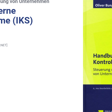
hung von Unternehmen
erne
me (IKS)
kNET]