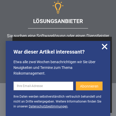
LÖSUNGSANBIETER
Sie suchen eine Softwarelösung oder einen Dienstleister
rund um die Themen
Risikomanagement
,
GRC
, IKS oder
Wir nutzen Cookies, um u.A. anonymisierte
ISMS?
War dieser Artikel interessant?
Informationen über die Nutzung unserer
Webseite zu erhalten und unser Angebot so
Etwa alle zwei Wochen benachrichtigen wir Sie über
Partner finden
stetig verbessern zu können. Weitere
Neuigkeiten und Termine zum Thema
Informationen finden Sie in unserer
Risikomanagement.
Datenschutzerklärung
Cookies
Cookies aktivieren
Ihre Daten werden selbstverständlich vertraulich behandelt und
deaktivieren
nicht an Dritte weitergegeben. Weitere Informationen finden Sie
Datenschutz
/
Impressum
/
Sitemap
in unseren
Datenschutzbestimmungen
.
© 1999 - 2026 RiskNET GmbH - The Risk Management Network