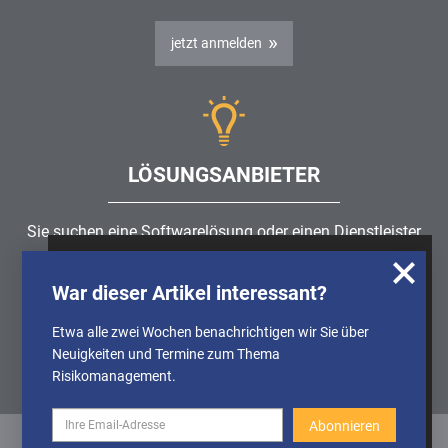
jetzt anmelden
LÖSUNGSANBIETER
Sie suchen eine Softwarelösung oder einen Dienstleister
rund um die Themen
Risikomanagement
,
GRC
, IKS oder
Wir nutzen Cookies, um u.A. anonymisierte
ISMS?
War dieser Artikel interessant?
Informationen über die Nutzung unserer
Webseite zu erhalten und unser Angebot so
Etwa alle zwei Wochen benachrichtigen wir Sie über
Partner finden
stetig verbessern zu können. Weitere
Neuigkeiten und Termine zum Thema
Informationen finden Sie in unserer
Risikomanagement.
Datenschutzerklärung