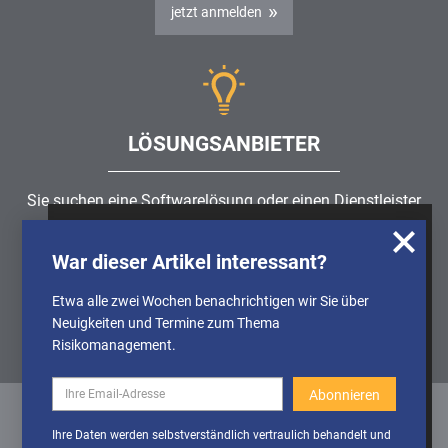
jetzt anmelden
LÖSUNGSANBIETER
Sie suchen eine Softwarelösung oder einen Dienstleister
rund um die Themen
Risikomanagement
,
GRC
, IKS oder
Wir nutzen Cookies, um u.A. anonymisierte
ISMS?
War dieser Artikel interessant?
Informationen über die Nutzung unserer
Webseite zu erhalten und unser Angebot so
Etwa alle zwei Wochen benachrichtigen wir Sie über
Partner finden
stetig verbessern zu können. Weitere
Neuigkeiten und Termine zum Thema
Informationen finden Sie in unserer
Risikomanagement.
Datenschutzerklärung
Cookies
Cookies aktivieren
Ihre Daten werden selbstverständlich vertraulich behandelt und
deaktivieren