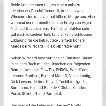
Beide Unternehmen folgten einem nahezu
identischen Geschäftsmodell, trotzdem wies
Wirecard eine rund viermal höhere Marge aus. Aber
während der (nominell kleinere) Erfolg von Adyen
"sich auf Basis der veröffentlichten Zahlen sehr
gut nachvollziehen" ließ, fand er keine schlüssige
Erklärung für die behauptete vierfach höhere
Marge bei Wirecard – die blieb "rätselhaft".
Neben Wirecard beschäftigt sich Christian Glaser
in seinem Buch mit den Ursachen der folgenden
Betrugsskandale. FlowTex, ENRON, WorldCom,
Lehman Brothers, Bernard Madoff, Victor Lustig,
Nick Leeson, Jérôme Kerviel, Toshihide Iguchi,
Sumitomo, Herstatt-Bank, MF Global, Charles
Ponzi, Steinhoff und Parmalat.
Und was ist die Lehre vom Ganzen? Große