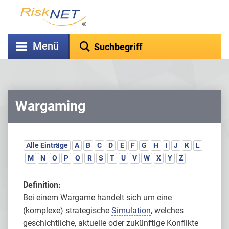
Menü
Wargaming
Alle Einträge
A
B
C
D
E
F
G
H
I
J
K
L
M
N
O
P
Q
R
S
T
U
V
W
X
Y
Z
Definition:
Bei einem Wargame handelt sich um eine
(komplexe) strategische
Simulation
, welches
geschichtliche, aktuelle oder zukünftige Konflikte