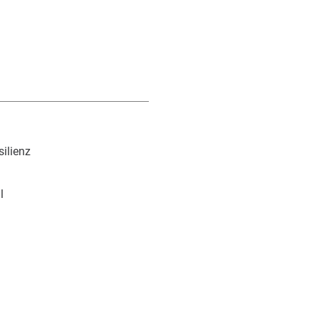
silienz
l