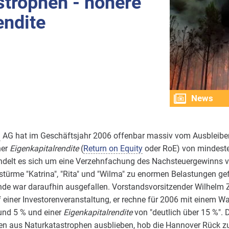
strophen - höhere
endite
News
g
AG hat im Geschäftsjahr 2006 offenbar massiv vom Ausbleibe
ner
Eigenkapitalrendite
(
Return on Equity
oder RoE) von mindeste
delt es sich um eine Verzehnfachung des Nachsteuergewinns v
stürme "Katrina", "Rita" und "Wilma" zu enormen Belastungen ge
nde war daraufhin ausgefallen.
Vorstandsvorsitzender Wilhelm Z
uf einer Investorenveranstaltung, er rechne für 2006 mit einem 
und 5 % und einer
Eigenkapitalrendite
von "deutlich über 15 %". 
n aus Naturkatastrophen ausblieben, hob die Hannover Rück 