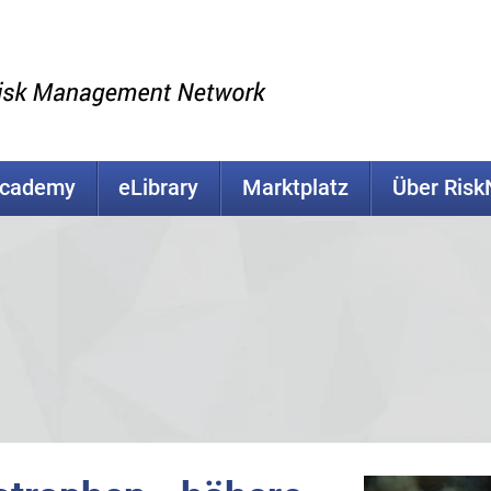
Academy
eLibrary
Marktplatz
Über Ris