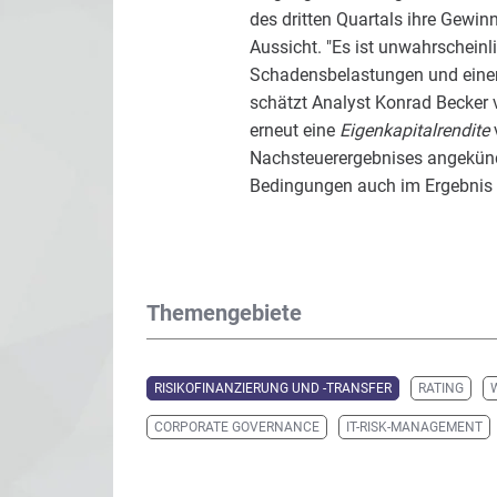
des dritten Quartals ihre Gewin
Aussicht. "Es ist unwahrschein
Schadensbelastungen und einem 
schätzt Analyst Konrad Becker v
erneut eine
Eigenkapitalrendite
Nachsteuerergebnises angekündi
Bedingungen auch im Ergebnis 
Themengebiete
RISIKOFINANZIERUNG UND -TRANSFER
RATING
CORPORATE GOVERNANCE
IT-RISK-MANAGEMENT