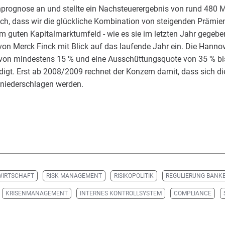
nprognose an und stellte ein Nachsteuerergebnis von rund 480 Mi
lich, dass wir die glückliche Kombination von steigenden Prämi
guten Kapitalmarktumfeld - wie es sie im letzten Jahr gegeben
on Merck Finck mit Blick auf das laufende Jahr ein. Die Hannov
von mindestens 15 % und eine Ausschüttungsquote von 35 % bi
gt. Erst ab 2008/2009 rechnet der Konzern damit, dass sich di
niederschlagen werden.
WIRTSCHAFT
RISK MANAGEMENT
RISIKOPOLITIK
REGULIERUNG BANK
KRISENMANAGEMENT
INTERNES KONTROLLSYSTEM
COMPLIANCE