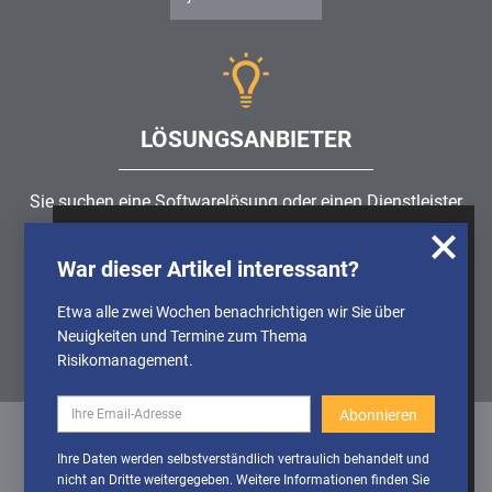
LÖSUNGSANBIETER
Sie suchen eine Softwarelösung oder einen Dienstleister
rund um die Themen
Risikomanagement
,
GRC
, IKS oder
Wir nutzen Cookies, um u.A. anonymisierte
ISMS?
War dieser Artikel interessant?
Informationen über die Nutzung unserer
Webseite zu erhalten und unser Angebot so
Etwa alle zwei Wochen benachrichtigen wir Sie über
Partner finden
stetig verbessern zu können. Weitere
Neuigkeiten und Termine zum Thema
Informationen finden Sie in unserer
Risikomanagement.
Datenschutzerklärung
Cookies
Cookies aktivieren
Ihre Daten werden selbstverständlich vertraulich behandelt und
deaktivieren
nicht an Dritte weitergegeben. Weitere Informationen finden Sie
Datenschutz
/
Impressum
/
Sitemap