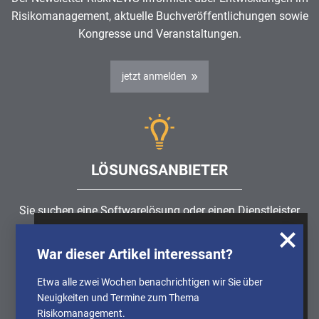
Risikomanagement
, aktuelle Buchveröffentlichungen sowie
Kongresse und Veranstaltungen.
jetzt anmelden
LÖSUNGSANBIETER
Sie suchen eine Softwarelösung oder einen Dienstleister
rund um die Themen
Risikomanagement
,
GRC
, IKS oder
Wir nutzen Cookies, um u.A. anonymisierte
ISMS?
War dieser Artikel interessant?
Informationen über die Nutzung unserer
Webseite zu erhalten und unser Angebot so
Etwa alle zwei Wochen benachrichtigen wir Sie über
Partner finden
stetig verbessern zu können. Weitere
Neuigkeiten und Termine zum Thema
Informationen finden Sie in unserer
Risikomanagement.