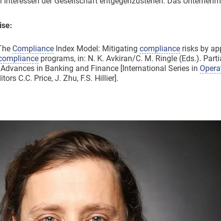
n Interessen der Gesellschaft entgegenzustehen. Das Unternehme
ise:
The
Compliance
Index Model: Mitigating
compliance
risks by ap
compliance
programs, in: N. K. Avkiran/C. M. Ringle (Eds.). Part
Advances in Banking and Finance [International Series in
Opera
ors C.C. Price, J. Zhu, F.S. Hillier].