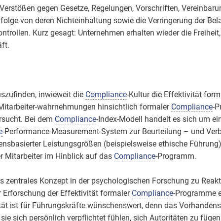
 Verstößen gegen Gesetze, Regelungen, Vorschriften, Vereinbaru
nfolge von deren Nichteinhaltung sowie die Verringerung der B
trollen. Kurz gesagt: Unternehmen erhalten wieder die Freiheit,
ft.
szufinden, inwieweit die
Compliance
-Kultur die Effektivität for
e Mitarbeiter-wahrnehmungen hinsichtlich formaler
Compliance
-P
ersucht. Bei dem
Compliance
-Index-Modell handelt es sich um ein
e
-Performance-Measurement-System zur Beurteilung – und Ver
tensbasierter Leistungsgrößen (beispielsweise ethische Führung)
Mitarbeiter im Hinblick auf das
Compliance
-Programm.
s zentrales Konzept in der psychologischen Forschung zu Reakt
 Erforschung der Effektivität formaler
Compliance
-Programme er
tät ist für Führungskräfte wünschenswert, denn das Vorhandens
e sich persönlich verpflichtet fühlen, sich Autoritäten zu fügen.