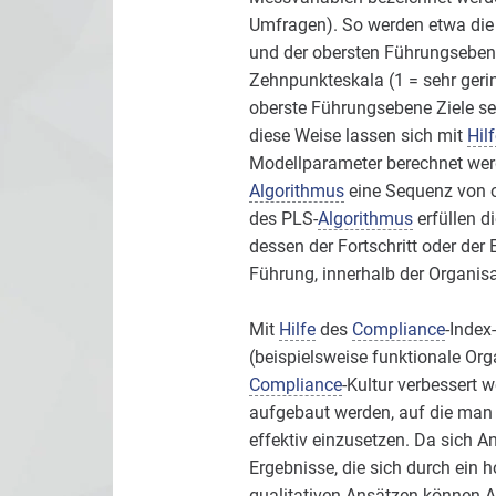
Umfragen). So werden etwa die
und der obersten Führungsebene 
Zehnpunkteskala (1 = sehr geri
oberste Führungsebene Ziele se
diese Weise lassen sich mit
Hilf
Modellparameter berechnet werd
Algorithmus
eine Sequenz von o
des PLS-
Algorithmus
erfüllen d
dessen der Fortschritt oder der 
Führung, innerhalb der Organis
Mit
Hilfe
des
Compliance
-Index
(beispielsweise funktionale Org
Compliance
-Kultur verbessert 
aufgebaut werden, auf die man s
effektiv einzusetzen. Da sich An
Ergebnisse, die sich durch ein 
qualitativen Ansätzen können 