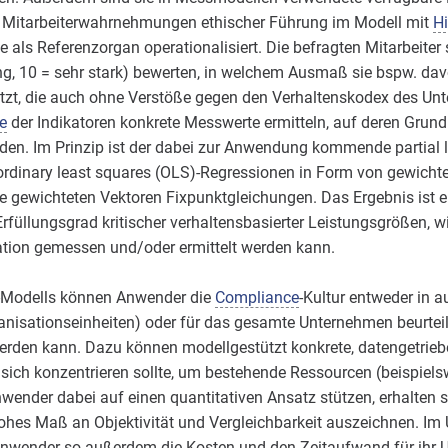
 Mitarbeiterwahrnehmungen ethischer Führung im Modell mit
Hi
als Referenzorgan operationalisiert. Die befragten Mitarbeiter
ng, 10 = sehr stark) bewerten, in welchem Ausmaß sie bspw. dav
tzt, die auch ohne Verstöße gegen den Verhaltenskodex des Unt
e
der Indikatoren konkrete Messwerte ermitteln, auf deren Grun
en. Im Prinzip ist der dabei zur Anwendung kommende partial l
rdinary least squares (OLS)-Regressionen in Form von gewicht
ie gewichteten Vektoren Fixpunktgleichungen. Das Ergebnis ist 
Erfüllungsgrad kritischer verhaltensbasierter Leistungsgrößen, w
ation gemessen und/oder ermittelt werden kann.
-Modells können Anwender die
Compliance
-Kultur entweder in 
anisationseinheiten) oder für das gesamte Unternehmen beurteil
werden kann. Dazu können modellgestützt konkrete, datengetrie
ich konzentrieren sollte, um bestehende Ressourcen (beispielsw
wender dabei auf einen quantitativen Ansatz stützen, erhalten si
hohes Maß an Objektivität und Vergleichbarkeit auszeichnen. Im
Anwender so außerdem die Kosten und den Zeitaufwand für ihr 