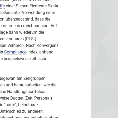
lfe
einer Sieben-Elemente-Skala
 sollen unter Verwendung einer
on überzeugt sind, dass die
ernehmens erreichbar sind. Auf
dlage dann wiederum die
east squares (PLS-)
eten Vektoren. Nach Konvergenz
ein
Compliance
-Index, anhand
ie beispielsweise ethische
ausgewählten Zielgruppen
en und herausarbeiten, wie die
bene Handlungsportfolios
eise Budget, Zeit, Personal)
e "harte", belastbare
 Unterschied zu anderen,
Unternehmen geringhalten, ohne