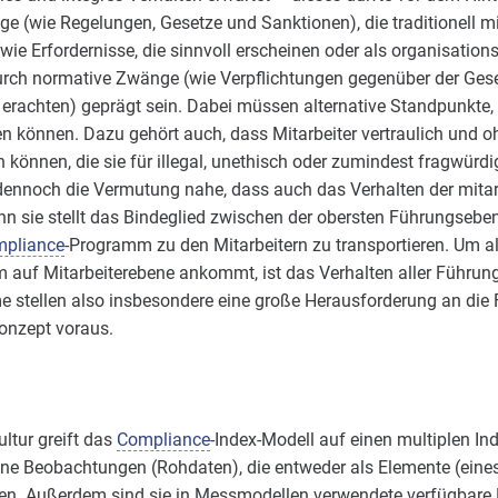
ge (wie Regelungen, Gesetze und Sanktionen), die traditionell m
ie Erfordernisse, die sinnvoll erscheinen oder als organisatio
rch normative Zwänge (wie Verpflichtungen gegenüber der Gese
" erachten) geprägt sein. Dabei müssen alternative Standpunkte
n können. Dazu gehört auch, dass Mitarbeiter vertraulich und o
können, die sie für illegal, unethisch oder zumindest fragwürdi
gt dennoch die Vermutung nahe, dass auch das Verhalten der mi
n sie stellt das Bindeglied zwischen der obersten Führungsebene
pliance
-Programm zu den Mitarbeitern zu transportieren. Um al
 auf Mitarbeiterebene ankommt, ist das Verhalten aller Führu
 stellen also insbesondere eine große Herausforderung an die F
onzept voraus.
ultur greift das
Compliance
-Index-Modell auf einen multiplen In
ene Beobachtungen (Rohdaten), die entweder als Elemente (eine
en. Außerdem sind sie in Messmodellen verwendete verfügbare 