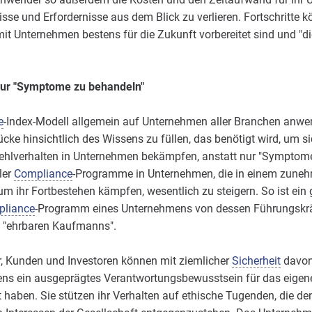
isse und Erfordernisse aus dem Blick zu verlieren. Fortschritte 
t Unternehmen bestens für die Zukunft vorbereitet sind und "die
ur "Symptome zu behandeln"
e
-Index-Modell allgemein auf Unternehmen aller Branchen anwend
ücke hinsichtlich des Wissens zu füllen, das benötigt wird, um s
hlverhalten in Unternehmen bekämpfen, anstatt nur "Symptome
ler
Compliance
-Programme in Unternehmen, die in einem zune
um ihr Fortbestehen kämpfen, wesentlich zu steigern. So ist ein
liance
-Programm eines Unternehmens von dessen Führungskräft
es "ehrbaren Kaufmanns".
r, Kunden und Investoren können mit ziemlicher
Sicherheit
davon
ns ein ausgeprägtes Verantwortungsbewusstsein für das eigene
 haben. Sie stützen ihr Verhalten auf ethische Tugenden, die den