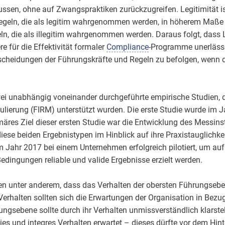
ussen, ohne auf Zwangspraktiken zurückzugreifen. Legitimität i
Regeln, die als legitim wahrgenommen werden, in höherem Maße zu
n, die als illegitim wahrgenommen werden. Daraus folgt, dass L
 für die Effektivität formaler
Compliance
-Programme unerlässli
ntscheidungen der Führungskräfte und Regeln zu befolgen, wenn d
ei unabhängig voneinander durchgeführte empirische Studien, 
lierung (FIRM) unterstützt wurden. Die erste Studie wurde im 
äres Ziel dieser ersten Studie war die Entwicklung des Messin
 diese beiden Ergebnistypen im Hinblick auf ihre Praxistauglichk
m Jahr 2017 bei einem Unternehmen erfolgreich pilotiert, um au
dingungen reliable und valide Ergebnisse erzielt werden.
n unter anderem, dass das Verhalten der obersten Führungseben
m Verhalten sollten sich die Erwartungen der Organisation in Bez
ungsebene sollte durch ihr Verhalten unmissverständlich klarstel
ies und integres Verhalten erwartet – dieses dürfte vor dem Hin