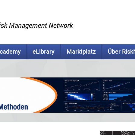
Academy
eLibrary
Marktplatz
Über Ris