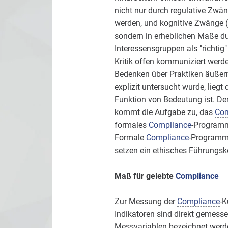
nicht nur durch regulative Zwän
werden, und kognitive Zwänge (w
sondern in erheblichen Maße du
Interessensgruppen als "richtig
Kritik offen kommuniziert werde
Bedenken über Praktiken äußern 
explizit untersucht wurde, lie
Funktion von Bedeutung ist. Den
kommt die Aufgabe zu, das
Com
formales
Compliance
-Programm
Formale
Compliance
-Programme
setzen ein ethisches Führungsk
Maß für gelebte
Compliance
Zur Messung der
Compliance
-K
Indikatoren sind direkt gemess
Messvariablen bezeichnet werd