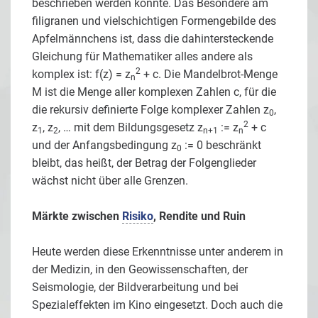
beschrieben werden konnte. Das Besondere am
filigranen und vielschichtigen Formengebilde des
Apfelmännchens ist, dass die dahintersteckende
Gleichung für Mathematiker alles andere als
2
komplex ist: f(z) = z
+ c. Die Mandelbrot-Menge
n
M ist die Menge aller komplexen Zahlen c, für die
die rekursiv definierte Folge komplexer Zahlen z
,
0
2
z
, z
, … mit dem Bildungsgesetz z
:= z
+ c
1
2
n+1
n
und der Anfangsbedingung z
:= 0 beschränkt
0
bleibt, das heißt, der Betrag der Folgenglieder
wächst nicht über alle Grenzen.
Märkte zwischen
Risiko
, Rendite und Ruin
Heute werden diese Erkenntnisse unter anderem in
der Medizin, in den Geowissenschaften, der
Seismologie, der Bildverarbeitung und bei
Spezialeffekten im Kino eingesetzt. Doch auch die