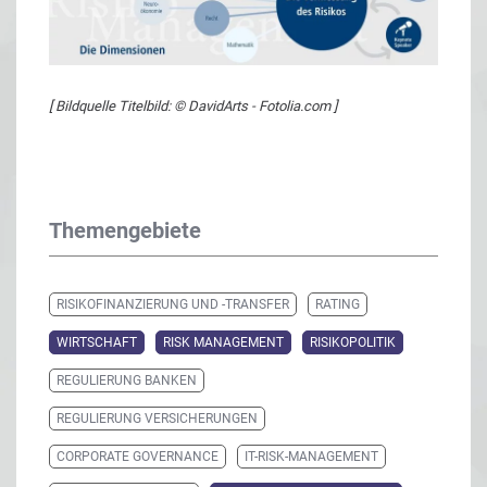
[ Bildquelle Titelbild: © DavidArts - Fotolia.com ]
Themengebiete
RISIKOFINANZIERUNG UND -TRANSFER
RATING
WIRTSCHAFT
RISK MANAGEMENT
RISIKOPOLITIK
REGULIERUNG BANKEN
REGULIERUNG VERSICHERUNGEN
CORPORATE GOVERNANCE
IT-RISK-MANAGEMENT