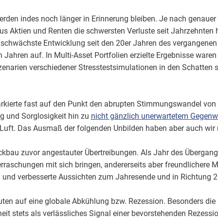
rden indes noch länger in Erinnerung bleiben. Je nach gena
aus Aktien und Renten die schwersten Verluste seit Jahrzehnten
 schwächste Entwicklung seit den 20er Jahren des vergangenen 
 Jahren auf. In Multi-Asset Portfolien erzielte Ergebnisse waren
enarien verschiedener Stresstestsimulationen in den Schatten ste
kierte fast auf den Punkt den abrupten Stimmungswandel von
 und Sorglosigkeit hin zu
nicht gänzlich unerwartetem Gegenw
 Luft. Das Ausmaß der folgenden Unbilden haben aber auch wir n
kbau zuvor angestauter Übertreibungen. Als Jahr des Übergang
rraschungen mit sich bringen, andererseits aber freundlichere M
n und verbesserte Aussichten zum Jahresende und in Richtung
uten auf eine globale Abkühlung bzw. Rezession. Besonders die s
eit stets als verlässliches Signal einer bevorstehenden Rezessi