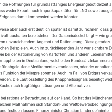
en die Hoffnungen für grundlastfähiges Energieangebot derzeit a
ass weder Export- noch Importkapazitäten für LNG soweit ausgeb
Erdgases damit kompensiert werden könnten.
weise aber auch erst deutlich später ist damit zu rechnen, das
ivathaushalten bereitstehen. Der Gaspreisdeckel birgt – wie gru
 von unzureichendem Angebot und Rationierung. Diese geradezu 
chen Beispielen. Auch im zurückliegenden Jahr war sichtbare Evi
 bei der Rationierung von Kartoffeln und anderen Lebensmitte
lknappheiten in Deutschland, welche den Bundesärztekammerch
 für abgelaufene Medikamente veranlassten, oder der anhalten
s Funktion der Mietpreisbremse. Auch im Fall von Erdgas verka
erden. Die Lautlosstellung des Knappheitssignals beseitigt wed
ve Suche nach tragfähigen Lösungen und Alternativen.
bei rationaler Betrachtung auf der Hand. So hat das Münchener i
 welchen Maßnahmen sich Standort- und Wettbewerbsbedingunge
ung festigen lassen. Finanzminister Christian Linder definierte 