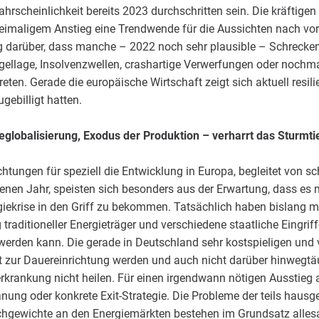
rscheinlichkeit bereits 2023 durchschritten sein. Die kräftigen
eimaligem Anstieg eine Trendwende für die Aussichten nach vorn
g darüber, dass manche – 2022 noch sehr plausible – Schrecke
llage, Insolvenzwellen, crashartige Verwerfungen oder nochma
reten. Gerade die europäische Wirtschaft zeigt sich aktuell resilie
gebilligt hatten.
globalisierung, Exodus der Produktion – verharrt das Sturmt
chtungen für speziell die Entwicklung in Europa, begleitet von 
nen Jahr, speisten sich besonders aus der Erwartung, dass es n
iekrise in den Griff zu bekommen. Tatsächlich haben bislang mi
traditioneller Energieträger und verschiedene staatliche Eingri
werden kann. Die gerade in Deutschland sehr kostspieligen und
 zur Dauereinrichtung werden und auch nicht darüber hinwegtäu
rankung nicht heilen. Für einen irgendwann nötigen Ausstieg 
lanung oder konkrete Exit-Strategie. Die Probleme der teils haus
ichgewichte an den Energiemärkten bestehen im Grundsatz allesam