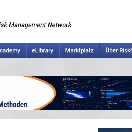
Academy
eLibrary
Marktplatz
Über Ris