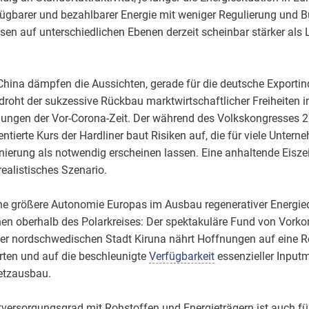
ügbarer und bezahlbarer Energie mit weniger Regulierung und Bü
sen auf unterschiedlichen Ebenen derzeit scheinbar stärker als L
 China dämpfen die Aussichten, gerade für die deutsche Exporti
roht der sukzessive Rückbau marktwirtschaftlicher Freiheiten in
ungen der Vor-Corona-Zeit. Der während des Volkskongresses 2
ierte Kurs der Hardliner baut Risiken auf, die für viele Untern
ierung als notwendig erscheinen lassen. Eine anhaltende Eiszei
ealistisches Szenario.
ine größere Autonomie Europas im Ausbau regenerativer Energi
en oberhalb des Polarkreises: Der spektakuläre Fund von Vork
er nordschwedischen Stadt Kiruna nährt Hoffnungen auf eine R
ten und auf die beschleunigte
Verfügbarkeit
essenzieller Inputm
Netzausbau.
tversorgungsgrad mit Rohstoffen und Energieträgern ist auch für 