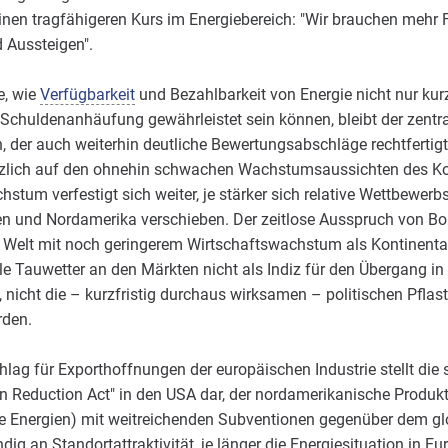
nen tragfähigeren Kurs im Energiebereich: "Wir brauchen mehr 
 Aussteigen".
e, wie
Verfügbarkeit
und Bezahlbarkeit von Energie nicht nur kur
 Schuldenanhäufung gewährleistet sein können, bleibt der zentr
der auch weiterhin deutliche Bewertungsabschläge rechtfertigt.
tzlich auf den ohnehin schwachen Wachstumsaussichten des Kon
tum verfestigt sich weiter, je stärker sich relative Wettbewerb
en und Nordamerika verschieben. Der zeitlose Ausspruch von Bo
der Welt mit noch geringerem Wirtschaftswachstum als Kontinenta
lle Tauwetter an den Märkten nicht als Indiz für den Übergang in
nicht die – kurzfristig durchaus wirksamen – politischen Pflast
erden.
g für Exporthoffnungen der europäischen Industrie stellt die s
n Reduction Act" in den USA dar, der nordamerikanische Produkt
re Energien) mit weitreichenden Subventionen gegenüber dem g
g an Standortattraktivität, je länger die Energiesituation in Eur