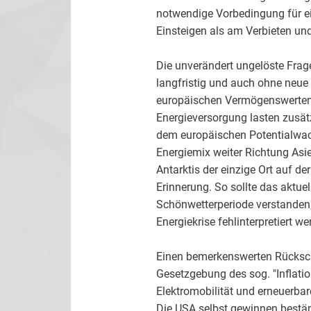
notwendige Vorbedingung für ei
Einsteigen als am Verbieten und
Die unverändert ungelöste Frag
langfristig und auch ohne neue
europäischen Vermögenswerten, 
Energieversorgung lasten zusä
dem europäischen Potentialwachs
Energiemix weiter Richtung Asi
Antarktis der einzige Ort auf 
Erinnerung. So sollte das aktue
Schönwetterperiode verstanden, 
Energiekrise fehlinterpretiert w
Einen bemerkenswerten Rückschla
Gesetzgebung des sog. "Inflatio
Elektromobilität und erneuerba
Die USA selbst gewinnen beständi