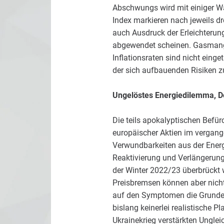
Abschwungs wird mit einiger Wah
Index markieren nach jeweils dr
auch Ausdruck der Erleichterun
abgewendet scheinen. Gasmange
Inflationsraten sind nicht einget
der sich aufbauenden Risiken zu
Ungelöstes Energiedilemma, De
Die teils apokalyptischen Befür
europäischer Aktien im vergange
Verwundbarkeiten aus der Energ
Reaktivierung und Verlängerung 
der Winter 2022/23 überbrückt 
Preisbremsen können aber nicht
auf den Symptomen die Grunderk
bislang keinerlei realistische P
Ukrainekrieg verstärkten Ungle